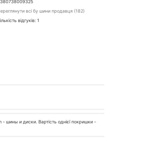
380738009325
ереглянути всі бу шини продавця (182)
ількість відгуків: 1
 - шины и диски. Вартість однієї покришки -