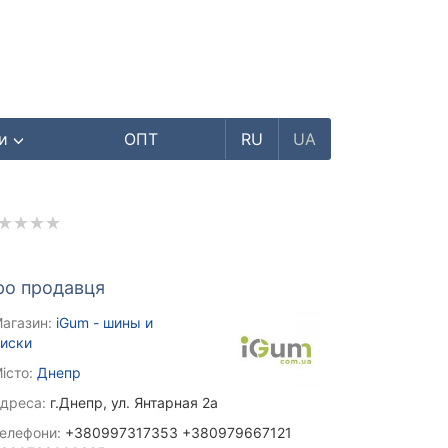
ри
ОПТ
RU
UA
ро продавця
агазин:
iGum - шины и
иски
істо:
Днепр
дреса:
г.Днепр, ул. Янтарная 2а
елефони:
+380997317353 +380979667121