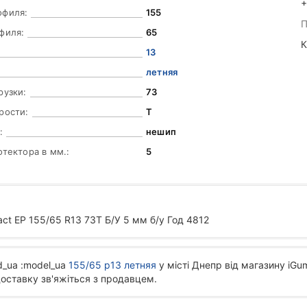
+
офиля:
155
П
филя:
65
К
13
летняя
рузки:
73
рости:
T
:
нешип
отектора в мм.:
5
act EP 155/65 R13 73T Б/У 5 мм б/у Год 4812
d_ua :model_ua
155/65 р13 летняя
у місті Днепр від магазину iGum
доставку зв'яжіться з продавцем.