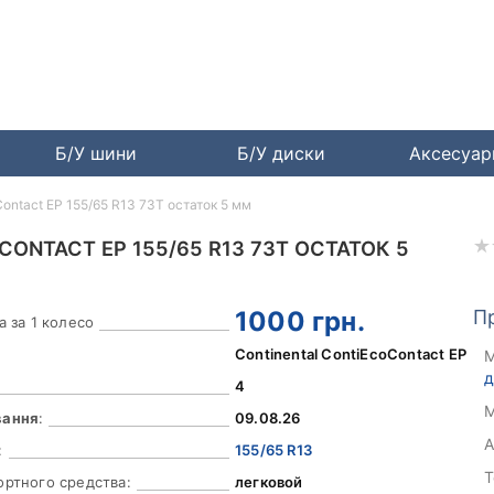
Б/У шини
Б/У диски
Аксесуа
Contact EP 155/65 R13 73T остаток 5 мм
ONTACT EP 155/65 R13 73T ОСТАТОК 5
1000
грн.
П
а за 1 колесо
Continental ContiEcoContact EP
М
д
4
М
вання
:
09.08.26
А
:
155/65 R13
Т
ортного средства:
легковой