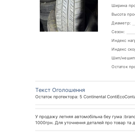
Ширина пр
Высота про
Диаметр:
Сезон:
Индекс наг
Индекс ско
Шип/нешип
Остаток пр
Текст Оголошення
Остаток протектора: 5 Continental ContiEcoCont
У продажу летняя автомобільна беу гума :bran
1000грн. Для уточнення деталей про товар та 