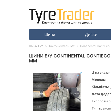
Шини
Диски
Шины Б/У
Континенталь Б/У
Continental ContiEco
ШИНИ Б/У CONTINENTAL CONTIECOC
ММ
Ціна вказан
Модель
:
Кількість
:
Дата дода
Типорозмір
Тип трансп