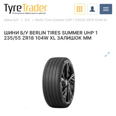
Навіг
Шины Б/У
Б/У
Berlin Tires Summer UHP 1 235/55 ZR18 104W XL
ШИНИ Б/У BERLIN TIRES SUMMER UHP 1
235/55 ZR18 104W XL ЗАЛИШОК ММ