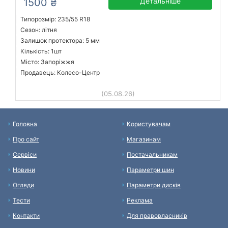
1500 ₴
Детальніше
Типорозмір: 235/55 R18
Сезон: літня
Залишок протектора: 5 мм
Кількість: 1шт
Місто: Запоріжжя
Продавець: Колесо-Центр
(05.08.26)
Головна
Користувачам
Про сайт
Магазинам
Сервіси
Постачальникам
Новини
Параметри шин
Огляди
Параметри дисків
Тести
Реклама
Контакти
Для правовласників