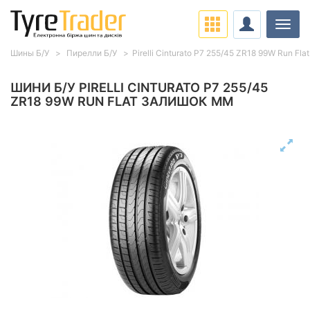
Навіг
Шины Б/У
Пирелли Б/У
Pirelli Cinturato P7 255/45 ZR18 99W Run Flat
ШИНИ Б/У PIRELLI CINTURATO P7 255/45
ZR18 99W RUN FLAT ЗАЛИШОК ММ