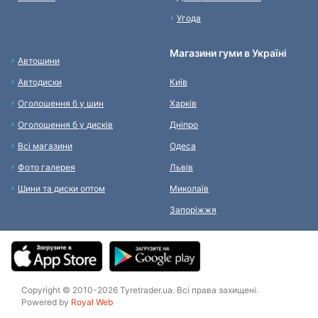
Угода
Магазини гуми в Україні
Автошини
Автодиски
Київ
Оголошення б у шин
Харків
Оголошення б у дисків
Дніпро
Всі магазини
Одеса
Фото галерея
Львів
Шини та диски оптом
Миколаїв
Запоріжжя
Copyright © 2010-2026 Tyretrader.ua. Всі права захищені.
Powered by
Royal Web