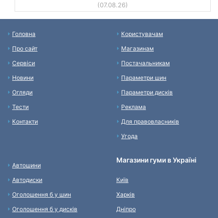
(07.08.26)
Головна
Користувачам
Про сайт
Магазинам
Сервіси
Постачальникам
Новини
Параметри шин
Огляди
Параметри дисків
Тести
Реклама
Контакти
Для правовласників
Угода
Магазини гуми в Україні
Автошини
Автодиски
Київ
Оголошення б у шин
Харків
Оголошення б у дисків
Дніпро