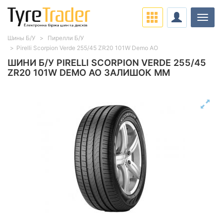
Навіг
Шины Б/У
Пирелли Б/У
Pirelli Scorpion Verde 255/45 ZR20 101W Demo AO
ШИНИ Б/У PIRELLI SCORPION VERDE 255/45
ZR20 101W DEMO AO ЗАЛИШОК ММ