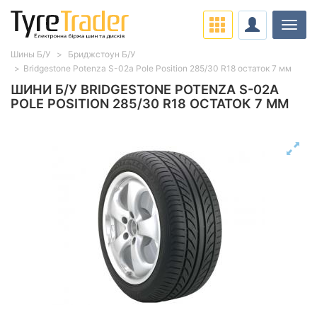
Навіг
Шины Б/У
Бриджстоун Б/У
Bridgestone Potenza S-02a Pole Position 285/30 R18 остаток 7 мм
ШИНИ Б/У BRIDGESTONE POTENZA S-02A
POLE POSITION 285/30 R18 ОСТАТОК 7 ММ