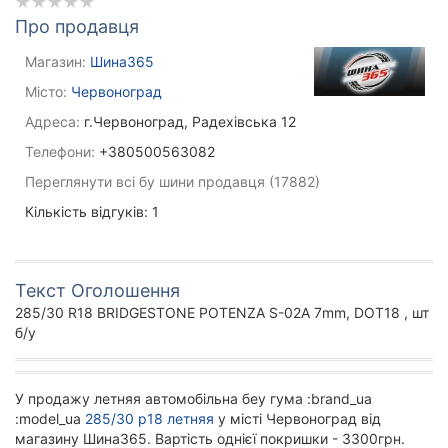
Про продавця
Магазин:
Шина365
Місто:
Червоноград
Адреса:
г.Червоноград, Радехівська 12
Телефони:
+380500563082
Переглянути всі бу шини продавця (17882)
Кількість відгуків: 1
Текст Оголошення
285/30 R18 BRIDGESTONE POTENZA S-02A 7mm, DOT18 , шт
б/у
У продажу летняя автомобільна беу гума :brand_ua
:model_ua
285/30 р18 летняя
у місті Червоноград від
магазину Шина365. Вартість однієї покришки - 3300грн.