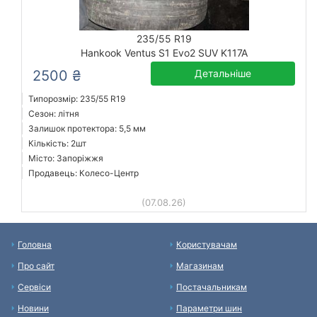
235/55 R19
Hankook Ventus S1 Evo2 SUV K117A
2500 ₴
Детальніше
Типорозмір: 235/55 R19
Сезон: літня
Залишок протектора: 5,5 мм
Кількість: 2шт
Місто: Запоріжжя
Продавець: Колесо-Центр
(07.08.26)
Головна
Користувачам
Про сайт
Магазинам
Сервіси
Постачальникам
Новини
Параметри шин