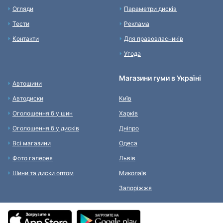
Огляди
Параметри дисків
Тести
Реклама
Контакти
Для правовласників
Угода
Магазини гуми в Україні
Автошини
Автодиски
Київ
Оголошення б у шин
Харків
Оголошення б у дисків
Дніпро
Всі магазини
Одеса
Фото галерея
Львів
Шини та диски оптом
Миколаїв
Запоріжжя