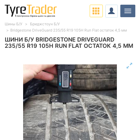
Навіг
Шины Б/У
Бриджстоун Б/У
Bridgestone DriveGuard 235/55 R19 105H Run Flat остаток 4,5 мм
ШИНИ Б/У BRIDGESTONE DRIVEGUARD
235/55 R19 105H RUN FLAT ОСТАТОК 4,5 ММ