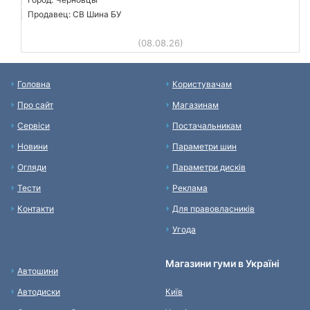
Продавец: СВ Шина БУ
(08.08.26)
Головна
Користувачам
Про сайт
Магазинам
Сервіси
Постачальникам
Новини
Параметри шин
Огляди
Параметри дисків
Тести
Реклама
Контакти
Для правовласників
Угода
Магазини гуми в Україні
Автошини
Автодиски
Київ