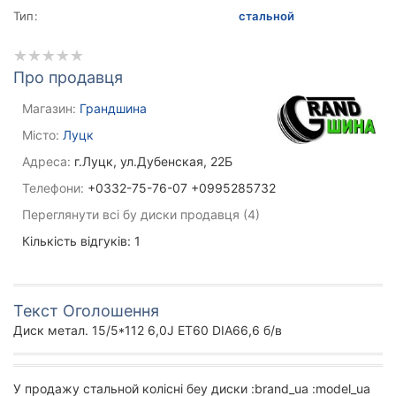
Тип:
стальной
Про продавця
Магазин:
Грандшина
Місто:
Луцк
Адреса:
г.Луцк, ул.Дубенская, 22Б
Телефони:
+0332-75-76-07 +0995285732
Переглянути всі бу диски продавця (4)
Кількість відгуків: 1
Текст Оголошення
Диск метал. 15/5*112 6,0J ET60 DIA66,6 б/в
У продажу стальной колісні беу диски :brand_ua :model_ua