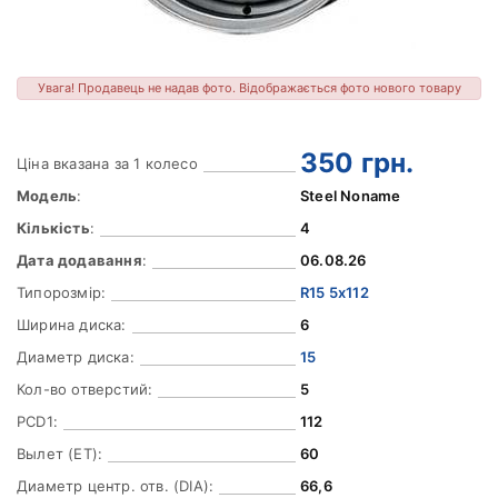
Увага! Продавець не надав фото. Відображається фото нового товару
350
грн.
Ціна вказана за 1 колесо
Модель
:
Steel Noname
Кількість
:
4
Дата додавання
:
06.08.26
Типорозмір:
R15 5x112
Ширина диска:
6
Диаметр диска:
15
Кол-во отверстий:
5
PCD1:
112
Вылет (ET):
60
Диаметр центр. отв. (DIA):
66,6