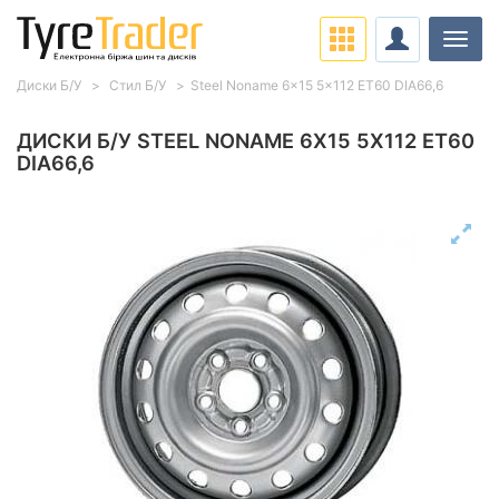
Навіг
Диски Б/У
Стил Б/У
Steel Noname 6x15 5x112 ET60 DIA66,6
ДИСКИ Б/У STEEL NONAME 6X15 5X112 ET60
DIA66,6