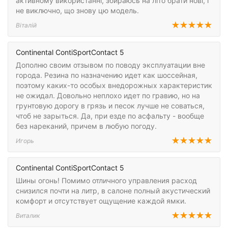
активному використанні, збираюсь на літо брати нові, і
не виключно, що знову цю модель.
Віталій
Continental ContiSportContact 5
Дополню своим отзывом по поводу эксплуатации вне
города. Резина по назначению идет как шоссейная,
поэтому каких-то особых внедорожных характеристик
не ожидал. Довольно неплохо идет по гравию, но на
грунтовую дорогу в грязь и песок лучше не соваться,
чтоб не зарыться. Да, при езде по асфальту - вообще
без нареканий, причем в любую погоду.
Игорь
Continental ContiSportContact 5
Шины огонь! Помимо отличного управления расход
снизился почти на литр, в салоне полный акустический
комфорт и отсутствует ощущение каждой ямки.
Виталик