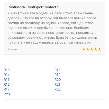
Continental ContiSportContact 5
У меня тоже эта модель на лето стоит, всем очень
доволен. Но вот на второй год вылезла шишка после
заезда на бордюру на одном колесе, хотя до этого
ездил по ямам, и все было нормально. Вообщем
списываю это на свою неосторожность, поскольку в
остальном резина отличная. Если бы пришлось опять
покупать - не задумываясь выбрал бы снова эту.
Роман
R13
R18
R14
R19
R15
R20
R16
R21
R17
R22
R23