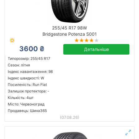
255/45 R17 98W
Bridgestone Potenza S001
3600 ₴
Детальніше
Типорозмір: 255/45 R17
Сезон: літня
Індекс навантаження: 98
Індекс швидкості: W
Посиленість: Run Flat
Залишок протектора: -
Кількість: 4шт
Місто: Червоноград
Продавець: Шина365
(07.08.26)