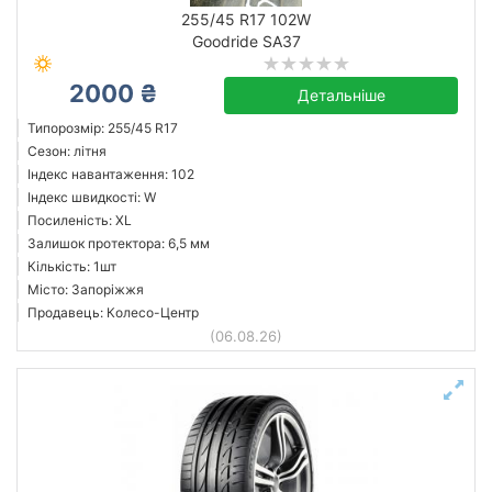
255/45 R17 102W
Залишок протектора мм.
Goodride SA37
від
до
2000 ₴
Детальніше
Типорозмір: 255/45 R17
Сезон: літня
Bridgestone
Індекс навантаження: 102
Continental
Індекс швидкості: W
Goodride
Посиленість: XL
Залишок протектора: 6,5 мм
Goodyear
Кількість: 1шт
Michelin
Місто: Запоріжжя
Усі бренди
Продавець: Колесо-Центр
(06.08.26)
Скинути
Підібрати