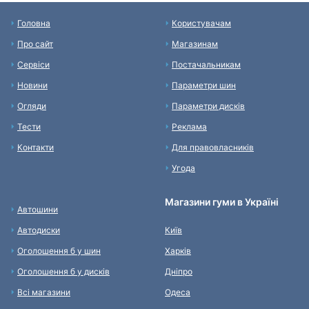
Головна
Користувачам
Про сайт
Магазинам
Сервіси
Постачальникам
Новини
Параметри шин
Огляди
Параметри дисків
Тести
Реклама
Контакти
Для правовласників
Угода
Магазини гуми в Україні
Автошини
Автодиски
Київ
Оголошення б у шин
Харків
Оголошення б у дисків
Дніпро
Всі магазини
Одеса