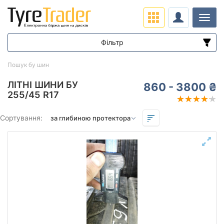
Навіг
Фільтр
Діапазон цін
Пошук бу шин
від
до
ЛІТНІ ШИНИ БУ
860 - 3800 ₴
255/45 R17
Підбір за параметрами
Сортування:
Сезон
зимова нешип
літня