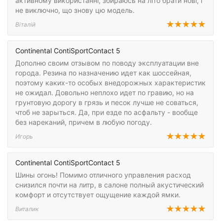
активному використанні, збираюсь на літо брати нові, і
не виключно, що знову цю модель.
Віталій
Continental ContiSportContact 5
Дополню своим отзывом по поводу эксплуатации вне
города. Резина по назначению идет как шоссейная,
поэтому каких-то особых внедорожных характеристик
не ожидал. Довольно неплохо идет по гравию, но на
грунтовую дорогу в грязь и песок лучше не соваться,
чтоб не зарыться. Да, при езде по асфальту - вообще
без нареканий, причем в любую погоду.
Игорь
Continental ContiSportContact 5
Шины огонь! Помимо отличного управления расход
снизился почти на литр, в салоне полный акустический
комфорт и отсутствует ощущение каждой ямки.
Виталик