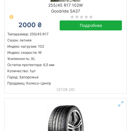
255/45 R17 102W
Остаток протектора в мм.
Goodride SA37
от
до
2000 ₴
Подробнее
Типоразмер: 255/45 R17
Сезон: летняя
Bridgestone
Индекс нагрузки: 102
Continental
Индекс скорости: W
Goodride
Усиленность: XL
Остаток протектора: 6,5 мм
Goodyear
Количество: 1шт
Michelin
Город: Запорожье
Все бренды
Продавец: Колесо-Центр
(07.08.26)
Сбросить
Подобрать