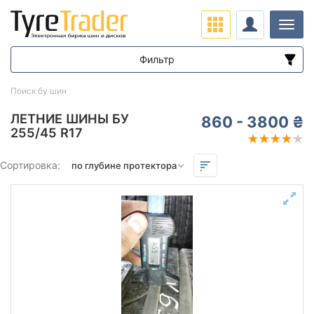
Нави
Фильтр
Диапазон цен
Поиск бу шин
от
до
ЛЕТНИЕ ШИНЫ БУ
860 - 3800 ₴
255/45 R17
Подбор по параметрам
Сортировка:
Сезон
зимняя нешип
летняя