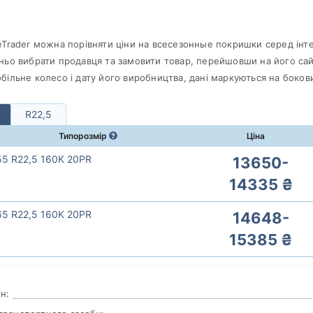
eTrader можна порівняти ціни на всесезонные покришки серед інте
ньо вибрати продавця та замовити товар, перейшовши на його сайт
більне колесо і дату його виробництва, дані маркуються на боков
R22,5
Типорозмір
Ціна
55 R22,5 160K 20PR
13650-
14335 ₴
65 R22,5 160K 20PR
14648-
15385 ₴
н: