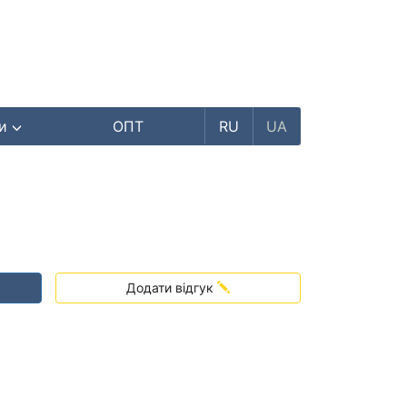
ри
ОПТ
RU
UA
₴
Додати відгук