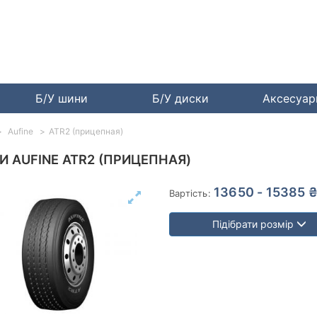
Б/У шини
Б/У диски
Аксесуа
Aufine
ATR2 (прицепная)
 AUFINE ATR2 (ПРИЦЕПНАЯ)
13650 - 15385 
Вартість:
Підібрати розмір