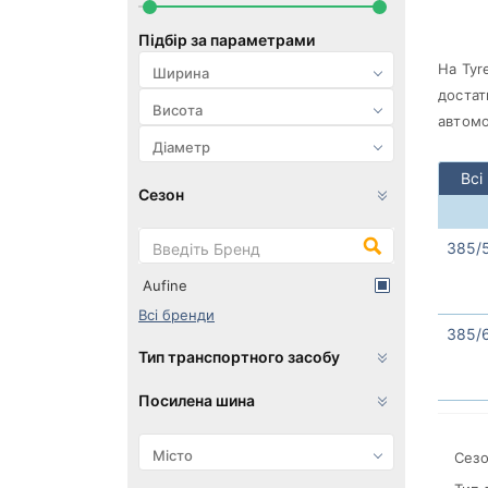
Підбір за параметрами
На Tyr
достат
автомо
Всі
Сезон
385/
Aufine
Всі бренди
385/
Тип транспортного засобу
Посилена шина
Сезо