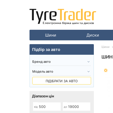
Шини
Диски
Шини
Підбір за авто
ШИНИ
ПІДІБРАТИ ЗА АВТО
Діапазон цін
від
до