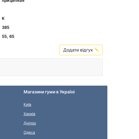
прицепная
K
385
55, 65
Додати відгук
Магазини гуми в Україні
Київ
Харків
Дніпро
Одеса