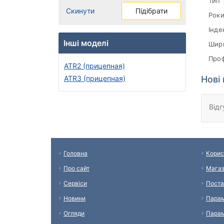
Тип 
Скинути
Підібрати
Роки
Інде
Інші моделі
Шири
Проф
ATR2 (прицепная)
Нові
ATR3 (прицепная)
Відг
Головна
Корис
Про сайт
Мага
Сервіси
Поста
Новини
Парам
Огляди
Парам