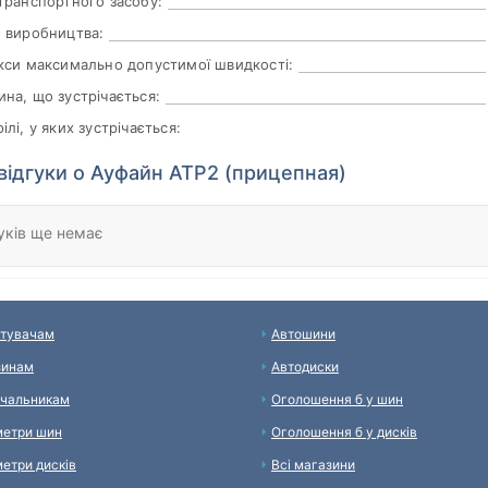
транспортного засобу:
 виробництва:
кси максимально допустимої швидкості:
на, що зустрічається:
ілі, у яких зустрічається:
 відгуки о Ауфайн АТР2 (прицепная)
уків ще немає
тувачам
Автошини
зинам
Автодиски
чальникам
Оголошення б у шин
етри шин
Оголошення б у дисків
етри дисків
Всі магазини