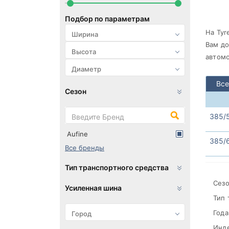
Подбор по параметрам
На Tyr
Вам до
автомо
Все
Сезон
385/
Aufine
385/
Все бренды
Тип транспортного средства
Сезо
Усиленная шина
Тип 
Года
Инде