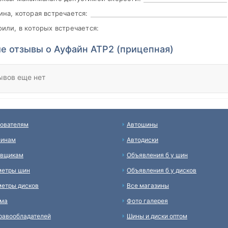
на, которая встречается:
или, в которых встречается:
е отзывы о Ауфайн АТР2 (прицепная)
ывов еще нет
ователям
Автошины
зинам
Автодиски
авщикам
Объявления б у шин
метры шин
Объявления б у дисков
етры дисков
Все магазины
ама
Фото галерея
равообладателей
Шины и диски оптом