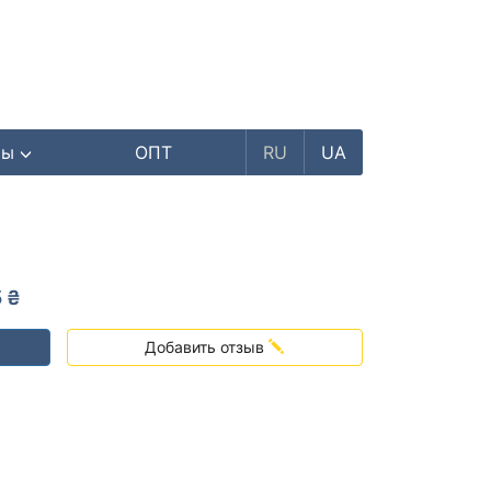
ры
ОПТ
RU
UA
 ₴
Добавить отзыв