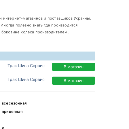
и интернет-магазинов и поставщиков Украины.
. Иногда полезно знать где производится
а боковине колеса производителем.
Трак Шина Сервис
В магазин
Трак Шина Сервис
В магазин
всесезонная
прицепная
K