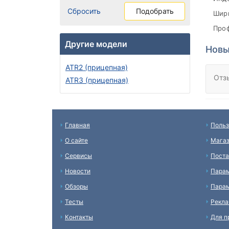
Сбросить
Подобрать
Шири
Проф
Другие модели
Новы
ATR2 (прицепная)
Отз
ATR3 (прицепная)
Главная
Польз
О сайте
Мага
Сервисы
Пост
Новости
Пара
Обзоры
Парам
Тесты
Рекл
Контакты
Для п