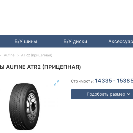
Б/У шины
Б/У диски
Аксессуа
Aufine
ATR2 (прицепная)
 AUFINE ATR2 (ПРИЦЕПНАЯ)
14335 - 15385
Стоимость:
Подобрать размер