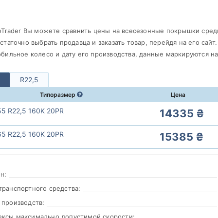
eTrader Вы можете сравнить цены на всесезонные покрышки сред
статочно выбрать продавца и заказать товар, перейдя на его сайт
бильное колесо и дату его производства, данные маркируются н
R22,5
Типоразмер
Цена
55 R22,5 160K 20PR
14335 ₴
65 R22,5 160K 20PR
15385 ₴
н:
транспортного средства:
 производств:
ксы максимально допустимой скорости: