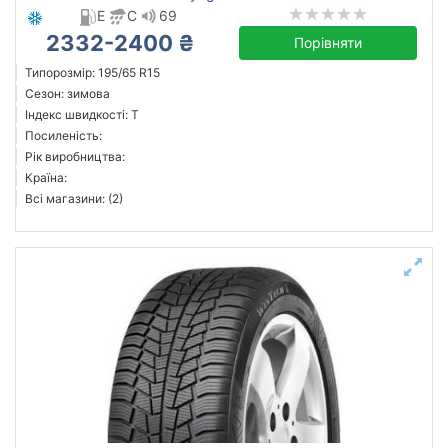
E
C
69
2332-2400 ₴
Порівняти
Типорозмір: 195/65 R15
Сезон: зимова
Індекс швидкості: T
Посиленість:
Рік виробництва:
Країна:
Всі магазини: (2)