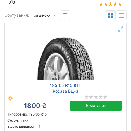
75
Підбір за параметрами
Сортування:
195
65
15
Сезон
всесезонна
зимова нешип
зимова шип
195/65 R15 91T
літня
Росава БЦ-3
1800 ₴
В магазин
Michelin
Типорозмір: 195/65 R15
Сезон: літня
Continental
Індекс швидкості: T
Triangle