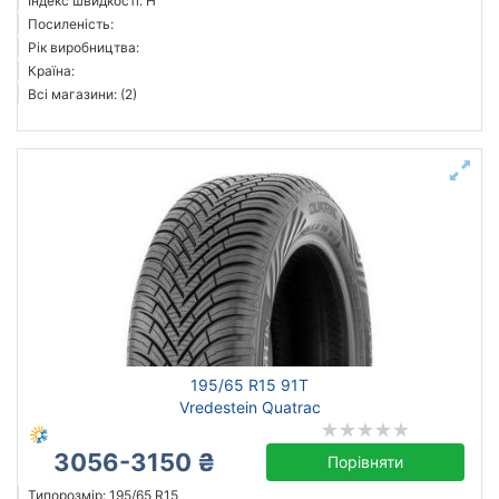
Індекс швидкості: H
Посиленість:
Рік виробництва:
Країна:
Всі магазини: (2)
195/65 R15 91T
Vredestein Quatrac
3056-3150 ₴
Порівняти
Типорозмір: 195/65 R15