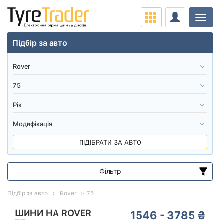
Навіг
Підбір за авто
ПІДІБРАТИ ЗА АВТО
Фільтр
Діапазон цін
Підбір за авто
Rover
75
від
до
ШИНИ НА ROVER
1546 - 3785 ₴