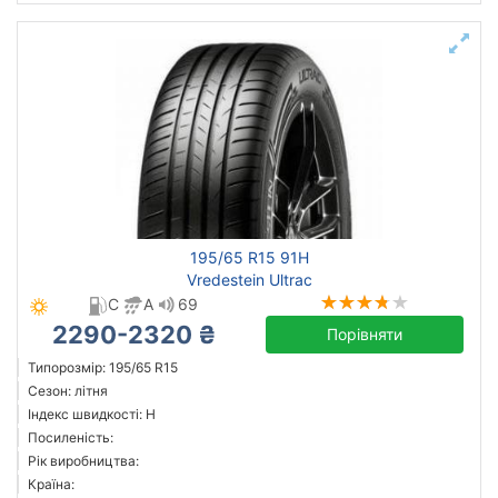
195/65 R15 91H
Vredestein Ultrac
C
A
69
2290-2320 ₴
Порівняти
Типорозмір: 195/65 R15
Сезон: літня
Індекс швидкості: H
Посиленість:
Рік виробництва:
Країна: