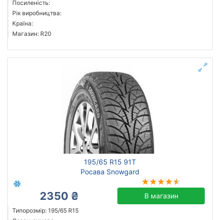
Посиленість:
Sailun
Рік виробництва:
Країна:
Goodyear
Магазин: R20
Bridgestone
Pirelli
Atlander
Всі бренди
Тип транспортного засобу
Посилена шина
Рік виробництва
Країна виробництва
195/65 R15 91T
Росава Snowgard
2350 ₴
В магазин
Скинути
Підібрати
Типорозмір: 195/65 R15