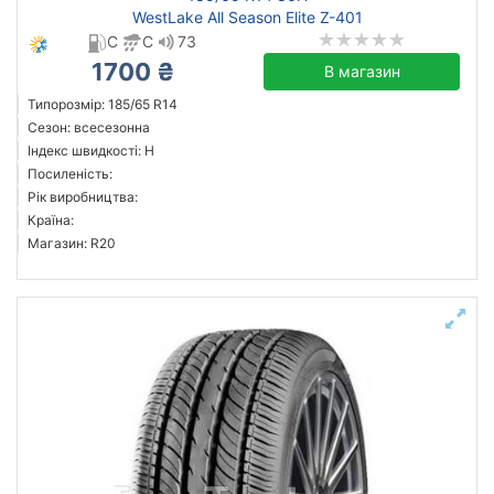
WestLake All Season Elite Z-401
C
C
73
1700 ₴
В магазин
Типорозмір: 185/65 R14
Сезон: всесезонна
Індекс швидкості: H
Посиленість:
Рік виробництва:
Країна:
Магазин: R20