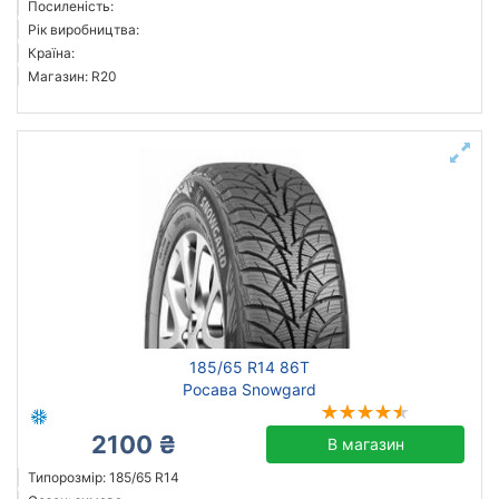
Посиленість:
Austone
Рік виробництва:
Країна:
Barum
Магазин: R20
Ceat
CrossWind
CST
Всі бренди
Тип транспортного засобу
Посилена шина
Рік виробництва
Країна виробництва
185/65 R14 86T
Росава Snowgard
2100 ₴
В магазин
Скинути
Підібрати
Типорозмір: 185/65 R14