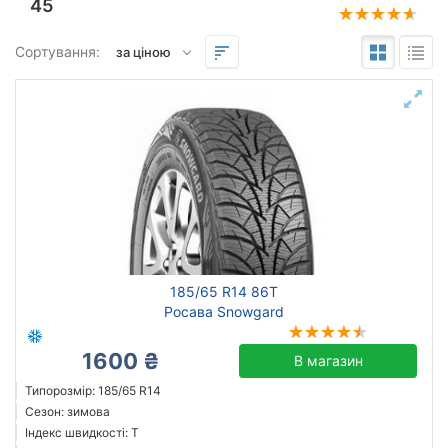
45
Підбір за параметрами
Сортування:
185
65
14
Сезон
всесезонна
зимова нешип
зимова шип
185/65 R14 86T
літня
Росава Snowgard
1600 ₴
В магазин
Continental
Типорозмір: 185/65 R14
Сезон: зимова
Triangle
Індекс швидкості: T
Sailun