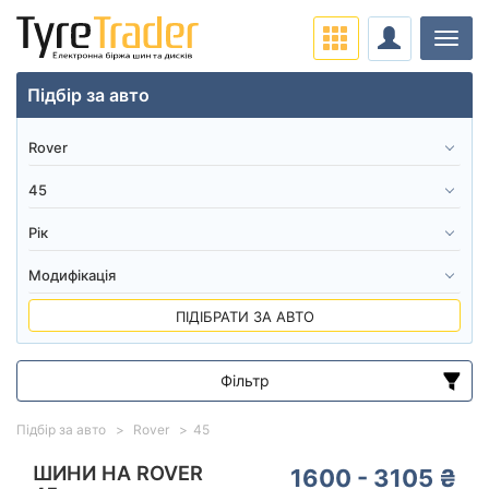
Навіг
Підбір за авто
ПІДІБРАТИ ЗА АВТО
Фільтр
Діапазон цін
Підбір за авто
Rover
45
від
до
ШИНИ НА ROVER
1600 - 3105 ₴