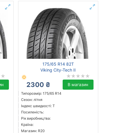
175/65 R14 82T
Viking City-Tech II
2300 ₴
ин
В магазин
Типорозмір: 175/65 R14
Сезон: літня
Індекс швидкості: T
Посиленість:
Рік виробництва:
Країна:
Магазин: R20