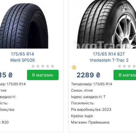
175/65 R14
175/65 R14 82T
Wanli SP026
Vredestein T-Trac 2
15 ₴
2289 ₴
В магазин
В магаз
ір: 175/65 R14
Типорозмір: 175/65 R14
ітня
Сезон: літня
видкості:
Індекс швидкості: T
ість:
Посиленість:
бництва:
Рік виробництва: 2023
Країна: Індія
: R20
Магазин: Праймшина