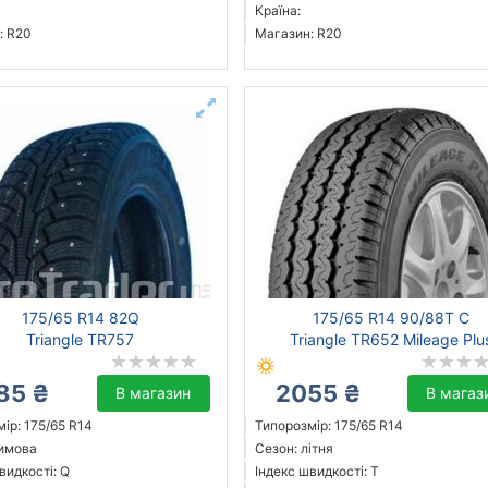
Країна:
: R20
Магазин: R20
175/65 R14 82Q
175/65 R14 90/88T C
Triangle TR757
Triangle TR652 Mileage Plu
85 ₴
2055 ₴
В магазин
В магаз
ір: 175/65 R14
Типорозмір: 175/65 R14
зимова
Сезон: літня
видкості: Q
Індекс швидкості: T