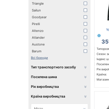
Triangle
Sailun
Goodyear
Pirelli
Y
Altenzo
Atlander
35
Austone
Типорозм
Barum
Сезон: 
Всі бренди
Індекс ш
Посилен
Тип транспортного засобу
Рік виро
Країна:
Посилена шина
Магазин
Рік виробництва
Країна виробництва