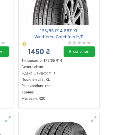
175/65 R14 86T XL
Windforce Catchfors H/P
1450 ₴
ин
В магазин
Типорозмір: 175/65 R14
Сезон: літня
Індекс швидкості: T
Посиленість: XL
Рік виробництва:
Країна:
Магазин: R20