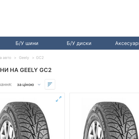
Б/У шини
Б/У диски
Аксесуа
за авто
Geely
GC2
НИ НА GEELY GC2
вання: