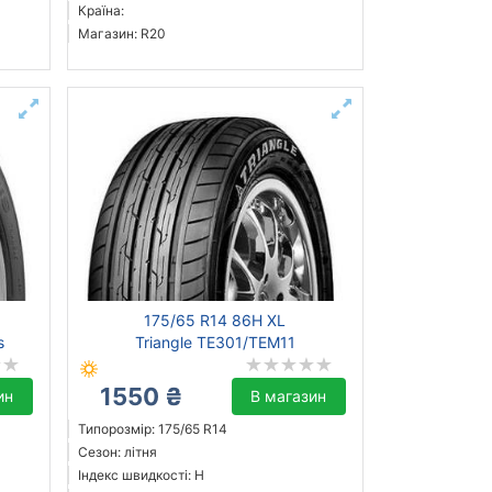
Країна:
Магазин: R20
175/65 R14 86H XL
s
Triangle TE301/TEM11
1550 ₴
ин
В магазин
Типорозмір: 175/65 R14
Сезон: літня
Індекс швидкості: H