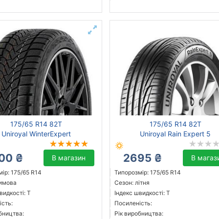
175/65 R14 82T
175/65 R14 82T
Uniroyal WinterExpert
Uniroyal Rain Expert 5
00 ₴
2695 ₴
В магазин
В магаз
ір: 175/65 R14
Типорозмір: 175/65 R14
зимова
Сезон: літня
видкості: T
Індекс швидкості: T
ість:
Посиленість:
бництва:
Рік виробництва: