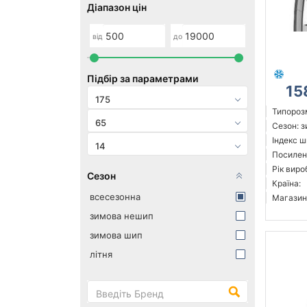
Діапазон цін
від
до
Підбір за параметрами
15
175
Типорозм
65
Сезон: 
Індекс ш
14
Посилен
Рік виро
Сезон
Країна:
всесезонна
Магазин
зимова нешип
зимова шип
літня