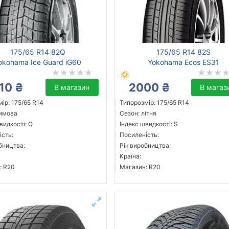
175/65 R14 82Q
175/65 R14 82S
okohama Ice Guard iG60
Yokohama Ecos ES31
10 ₴
2000 ₴
В магазин
В магаз
ір: 175/65 R14
Типорозмір: 175/65 R14
зимова
Сезон: літня
видкості: Q
Індекс швидкості: S
ість:
Посиленість:
бництва:
Рік виробництва:
Країна:
: R20
Магазин: R20