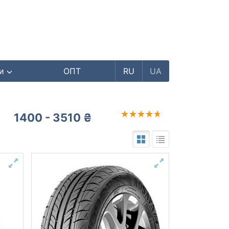
ри
ОПТ
RU
UA
1400 - 3510 ₴