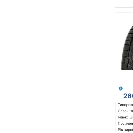
26
Типорозм
Сезон: 
Індекс ш
Посилен
Рік виро