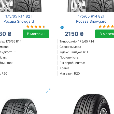
175/65 R14 82T
175/65 R14 82T
Росава Snowgard
Росава Snowgard
80 ₴
2150 ₴
В магазин
В магаз
ір: 175/65 R14
Типорозмір: 175/65 R14
зимова
Сезон: зимова
видкості: T
Індекс швидкості: T
ість:
Посиленість:
бництва:
Рік виробництва:
Країна:
: R20
Магазин: R20