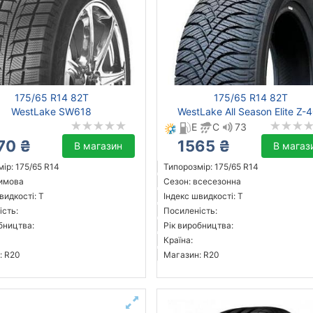
175/65 R14 82T
175/65 R14 82T
WestLake SW618
WestLake All Season Elite Z-
E
C
73
70 ₴
1565 ₴
В магазин
В магаз
ір: 175/65 R14
Типорозмір: 175/65 R14
зимова
Сезон: всесезонна
видкості: T
Індекс швидкості: T
ість:
Посиленість:
бництва:
Рік виробництва:
Країна:
: R20
Магазин: R20