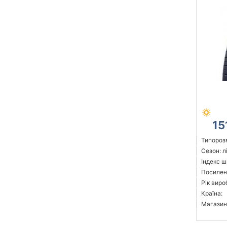
15
Типорозм
Сезон: л
Індекс ш
Посилен
Рік виро
Країна:
Магазин