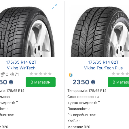
175/65 R14 82T
175/65 R14 82T
Viking WinTech
Viking FourTech Plus
C
71
50 ₴
2350 ₴
В магазин
В магаз
ір: 175/65 R14
Типорозмір: 175/65 R14
зимова
Сезон: всесезонна
видкості: T
Індекс швидкості: T
ість:
Посиленість:
бництва:
Рік виробництва:
Країна:
: R20
Магазин: R20