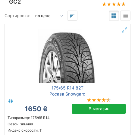
GC2
Подбор по параметрам
Сортировка:
175
65
14
Сезон
всесезонная
зимняя нешип
зимняя шип
175/65 R14 82T
летняя
Росава Snowgard
1650 ₴
В магазин
Triangle
Типоразмер: 175/65 R14
Сезон: зимняя
Sailun
Индекс скорости: T
Goodyear