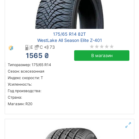
175/65 R14 82T
WestLake All Season Elite Z-401
E
C
73
1565 ₴
В магазин
Типоразмер: 175/65 R14
Сезон: всесезонная
Индекс скорости: T
Усиленность:
Год производства:
Страна:
Магазин: R20