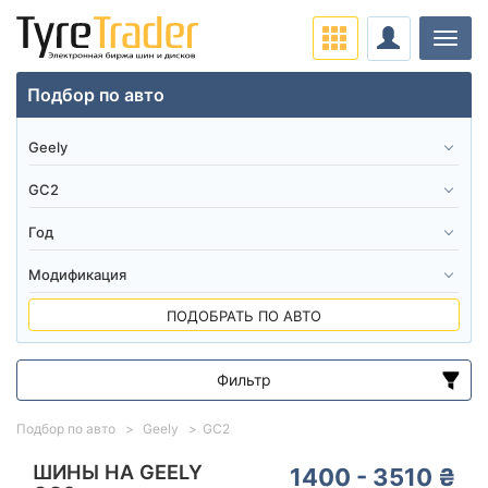
Нави
Подбор по авто
ПОДОБРАТЬ ПО АВТО
Фильтр
Диапазон цен
Подбор по авто
Geely
GC2
от
до
ШИНЫ НА GEELY
1400 - 3510 ₴