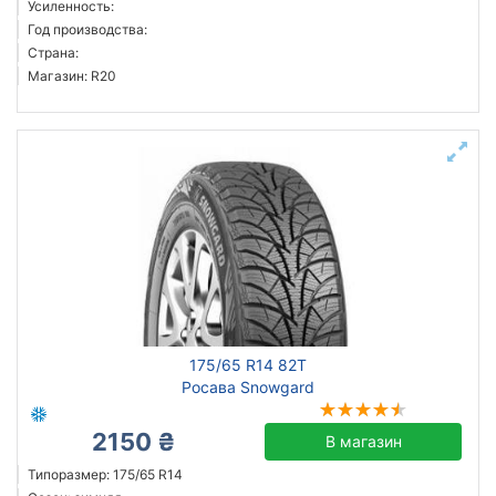
Усиленность:
Pirelli
Год производства:
Страна:
Altenzo
Магазин: R20
Atlander
Austone
Barum
Все бренды
Тип транспортного средства
Усиленная шина
Год производства
Страна производства
175/65 R14 82T
Росава Snowgard
2150 ₴
В магазин
Сбросить
Подобрать
Типоразмер: 175/65 R14