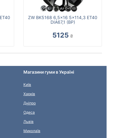
 ET40
ZW BK5168 6,5x16 5x114,3 ET40
DIA67,1 (BP)
5125
₴
Магазини гуми в Україні
Київ
Харків
Дніпро
Одеса
Львів
Миколаїв