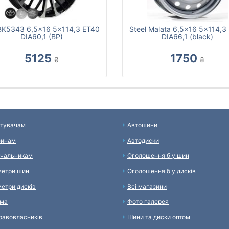
K5343 6,5x16 5x114,3 ET40
Steel Malata 6,5x16 5x114,3
DIA60,1 (BP)
DIA66,1 (black)
5125
1750
₴
₴
тувачам
Автошини
зинам
Автодиски
чальникам
Оголошення б у шин
етри шин
Оголошення б у дисків
етри дисків
Всі магазини
ама
Фото галерея
равовласників
Шини та диски оптом