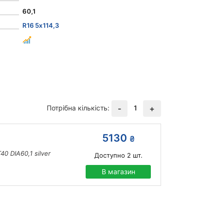
60,1
R16 5x114,3
Потрібна кількість:
1
-
+
5130
₴
0 DIA60,1 silver
Доступно
2
шт.
В магазин