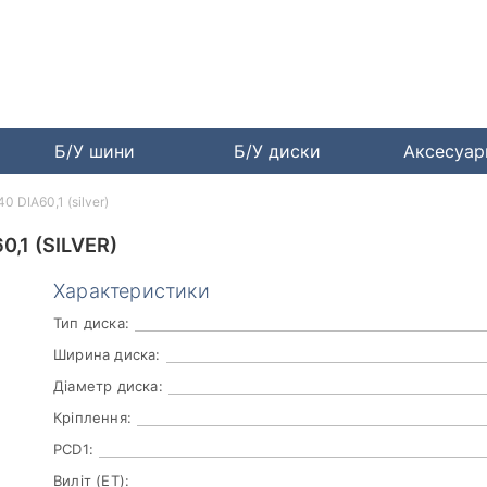
Б/У шини
Б/У диски
Аксесуа
 DIA60,1 (silver)
0,1 (SILVER)
Характеристики
Тип диска:
Ширина диска:
Діаметр диска:
Кріплення:
PCD1:
Виліт (ET):