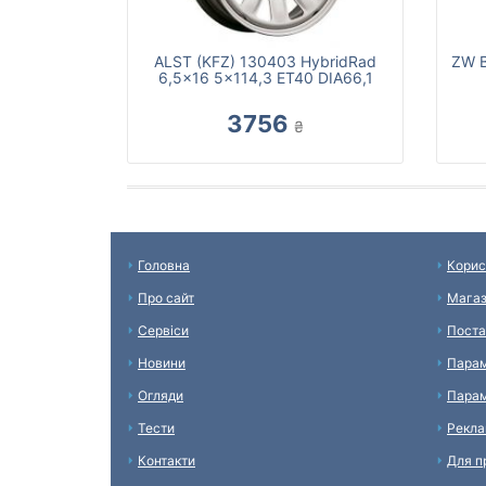
ALST (KFZ) 130403 HybridRad
ZW B
6,5x16 5x114,3 ET40 DIA66,1
3756
₴
Головна
Корис
Про сайт
Мага
Сервіси
Поста
Новини
Парам
Огляди
Парам
Тести
Рекл
Контакти
Для п