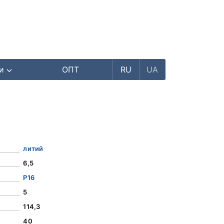
ри
ОПТ
RU
UA
литий
6,5
Р16
5
114,3
40