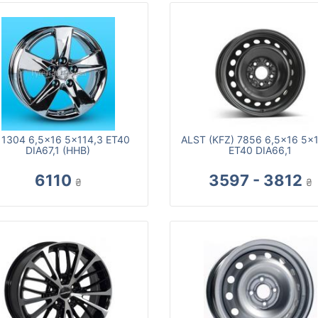
 1304 6,5x16 5x114,3 ET40
ALST (KFZ) 7856 6,5x16 5x
DIA67,1 (HHB)
ET40 DIA66,1
6110
3597 - 3812
₴
₴