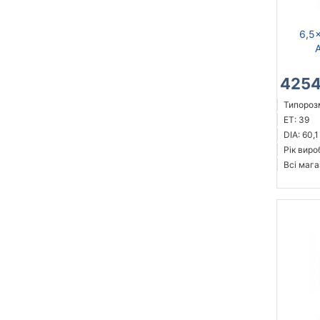
6,5x
4254
Типорозм
ET: 39
DIA: 60,1
Рік виро
Всі мага