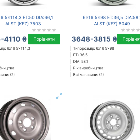
6 5x114,3 ET:50 DIA:66,1
6x16 5x98 ET:36,5 DIA:58,
ALST (KFZ) 7503
ALST (KFZ) 8049
-4110 ₴
3648-3815 ₴
Порівняти
Порівня
ір: 6x16 5x114,3
Типорозмір: 6x16 5x98
ET: 36,5
DIA: 58,1
бництва:
Рік виробництва:
зини: (2)
Всі магазини: (2)