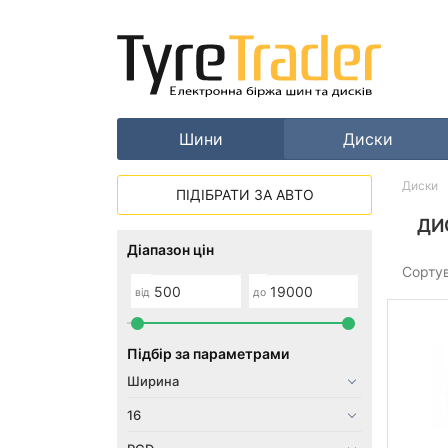
Шини
Диски
Диски
ПІДІБРАТИ ЗА АВТО
ДИ
Діапазон цін
Сорту
від
до
Підбір за параметрами