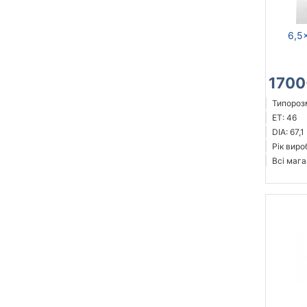
6,5
1700
Типорозм
ET: 46
DIA: 67,1
Рік виро
Всі мага