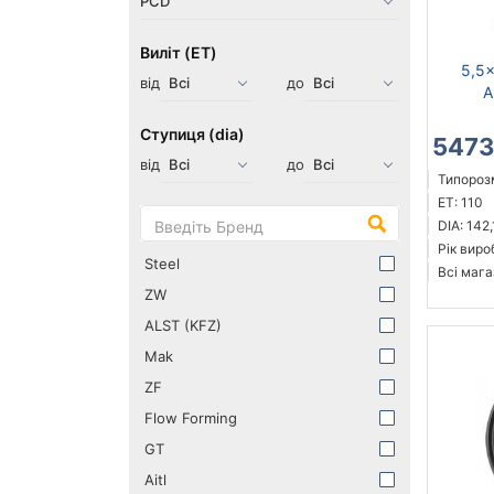
Виліт (ET)
5,5x
від
до
A
Ступиця (dia)
5473
від
до
Типорозм
ET: 110
DIA: 142,
Рік виро
Steel
Всі мага
ZW
ALST (KFZ)
Mak
ZF
Flow Forming
GT
Aitl