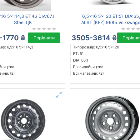
x16 5x114,3 ET:46 DIA:67,1
6,5x16 5x120 ET:51 DIA:65,
Steel ДК
ALST (KFZ) 9685 Volkswag
-1770 ₴
3505-3614 ₴
Порівняти
Порівня
ір: 6,5x16 5x114,3
Типорозмір: 6,5x16 5x120
ET: 51
DIA: 65,1
бництва:
Рік виробництва:
зини: (2)
Всі магазини: (2)