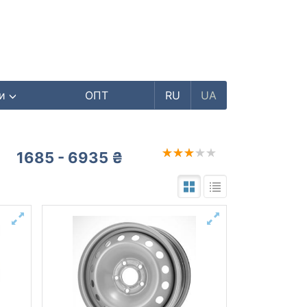
ри
ОПТ
RU
UA
1685 - 6935 ₴