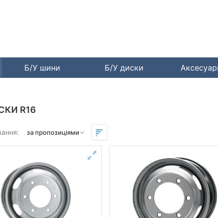
Б/У шини
Б/У диски
Аксесуа
СКИ R16
вання: