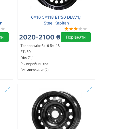
6x16 5x118 ET:50 DIA:71,1
en
Steel Kapitan
2020-2100 ₴
ти
Порівняти
Типорозмір: 6x16 5x118
ET: 50
DIA: 71,1
Рік виробництва:
Всі магазини: (2)