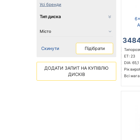
Усі бренди
Тип диска
6x
A
3484
Скинути
Підібрати
Типорозм
ET: 23
DIA: 65,1
ДОДАТИ ЗАПИТ НА КУПІВЛЮ
Рік виро
ДИСКІВ
Всі мага