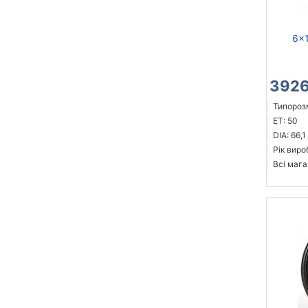
6x1
3926
Типорозм
ET: 50
DIA: 66,1
Рік виро
Всі мага