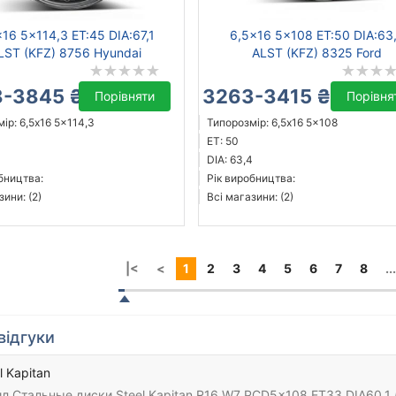
x16 5x114,3 ET:45 DIA:67,1
6,5x16 5x108 ET:50 DIA:63
LST (KFZ) 8756 Hyundai
ALST (KFZ) 8325 Ford
-3845 ₴
3263-3415 ₴
Порівняти
Порівня
ір: 6,5x16 5x114,3
Типорозмір: 6,5x16 5x108
ET: 50
DIA: 63,4
бництва:
Рік виробництва:
зини: (2)
Всі магазини: (2)
|<
<
1
2
3
4
5
6
7
8
...
відгуки
l Kapitan
л Стальные диски Steel Kapitan R16 W7 PCD5x108 ET33 DIA60.1 (b