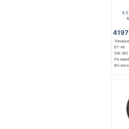
6,5
A
4197
Типорозм
ET: 48
DIA: 56,1
Рік виро
Всі мага