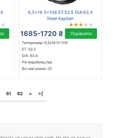
,4
6,5x16 5x108 ET:52,5 DIA:63,4
Steel Kapitan
1685-1720 ₴
ти
Порівняти
Типорозмір: 6,5x16 5x108
ET: 52,5
DIA: 63,4
Рік виробництва:
Всі магазини: (2)
61
62
>
>|
lack) не через этот сайт. Но это не важно.