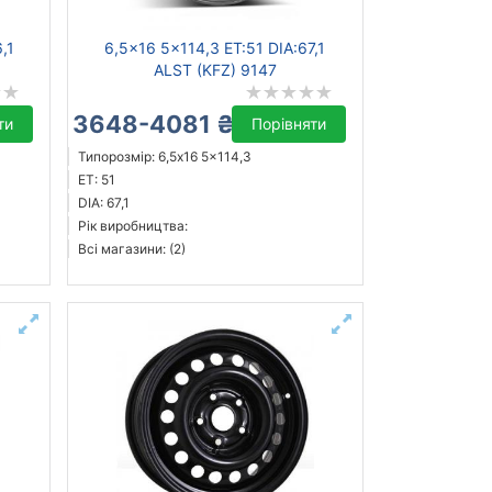
,1
6,5x16 5x114,3 ET:51 DIA:67,1
ALST (KFZ) 9147
3648-4081 ₴
ти
Порівняти
Типорозмір: 6,5x16 5x114,3
ET: 51
DIA: 67,1
Рік виробництва:
Всі магазини: (2)