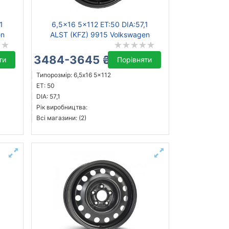
1
6,5x16 5x112 ET:50 DIA:57,1
en
ALST (KFZ) 9915 Volkswagen
3484-3645 ₴
ти
Порівняти
Типорозмір: 6,5x16 5x112
ET: 50
DIA: 57,1
Рік виробництва:
Всі магазини: (2)