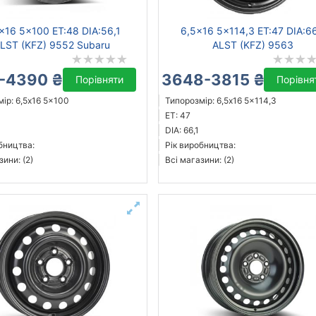
x16 5x100 ET:48 DIA:56,1
6,5x16 5x114,3 ET:47 DIA:66
LST (KFZ) 9552 Subaru
ALST (KFZ) 9563
-4390 ₴
3648-3815 ₴
Порівняти
Порівня
ір: 6,5x16 5x100
Типорозмір: 6,5x16 5x114,3
ET: 47
DIA: 66,1
бництва:
Рік виробництва:
зини: (2)
Всі магазини: (2)