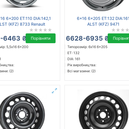
16 6x200 ET:110 DIA:142,1
6x16 6x205 ET:132 DIA:16
LST (KFZ) 8733 Renault
ALST (KFZ) 9471
-6463 ₴
6628-6935 ₴
Порівняти
Порівня
ір: 5,5x16 6x200
Типорозмір: 6x16 6x205
ET: 132
1
DIA: 161
бництва:
Рік виробництва:
зини: (2)
Всі магазини: (2)