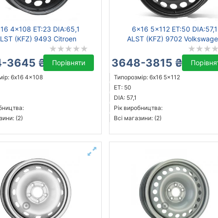
16 4x108 ET:23 DIA:65,1
6x16 5x112 ET:50 DIA:57,1
LST (KFZ) 9493 Citroen
ALST (KFZ) 9702 Volkswag
-3645 ₴
3648-3815 ₴
Порівняти
Порівня
ір: 6x16 4x108
Типорозмір: 6x16 5x112
ET: 50
DIA: 57,1
бництва:
Рік виробництва:
зини: (2)
Всі магазини: (2)