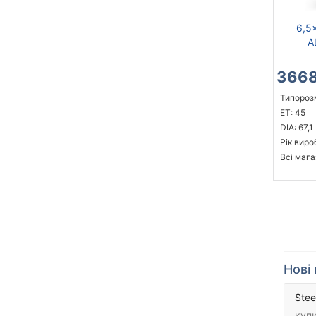
6,5
A
3668
Типорозм
ET: 45
DIA: 67,1
Рік виро
Всі мага
Нові 
Stee
купи