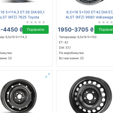
16 5x114,3 ET:39 DIA:60,1
6,5x16 5x100 ET:42 DIA:57,
ALST (KFZ) 7625 Toyota
ALST (KFZ) 9680 Volkswag
-4450 ₴
1950-3705 ₴
Порівняти
Порівня
ір: 6,5x16 5x114,3
Типорозмір: 6,5x16 5x100
ET: 42
DIA: 57,1
бництва:
Рік виробництва:
зини: (2)
Всі магазини: (2)