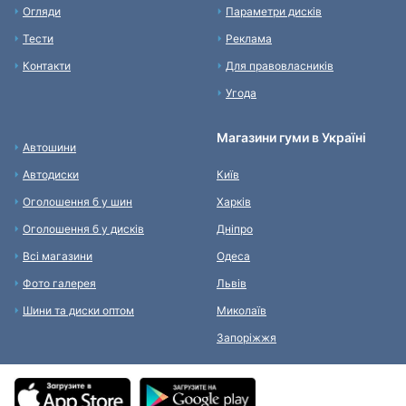
Огляди
Параметри дисків
Тести
Реклама
Контакти
Для правовласників
Угода
Магазини гуми в Україні
Автошини
Автодиски
Київ
Оголошення б у шин
Харків
Оголошення б у дисків
Дніпро
Всі магазини
Одеса
Фото галерея
Львів
Шини та диски оптом
Миколаїв
Запоріжжя