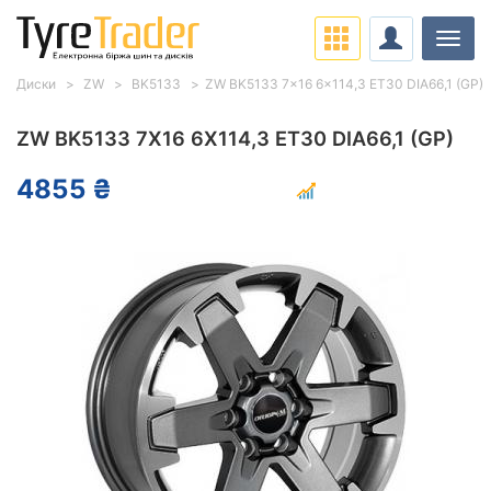
Навіг
Диски
ZW
BK5133
ZW BK5133 7x16 6x114,3 ET30 DIA66,1 (GP)
ZW BK5133 7X16 6X114,3 ET30 DIA66,1 (GP)
4855 ₴