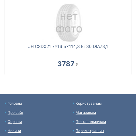
JH CSD021 7x16 5x114,3 ET30 DIA73,1
3787
₴
Головна
Користувачам
Про сайт
Магазинам
Сервіси
Постачальникам
Новини
Параметри шин