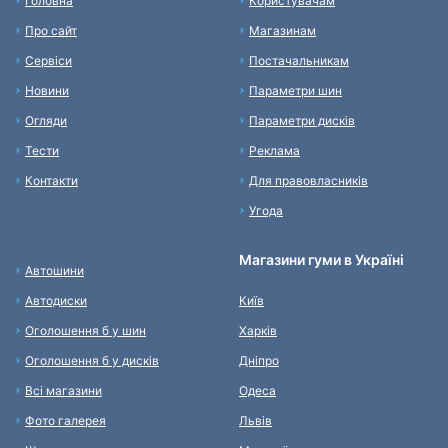
Головна
Користувачам
Про сайт
Магазинам
Сервіси
Постачальникам
Новини
Параметри шин
Огляди
Параметри дисків
Тести
Реклама
Контакти
Для правовласників
Угода
Магазини гуми в Україні
Автошини
Автодиски
Київ
Оголошення б у шин
Харків
Оголошення б у дисків
Дніпро
Всі магазини
Одеса
Фото галерея
Львів