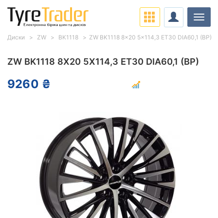
Навіг
Диски
ZW
BK1118
ZW BK1118 8x20 5x114,3 ET30 DIA60,1 (BP)
ZW BK1118 8X20 5X114,3 ET30 DIA60,1 (BP)
9260 ₴