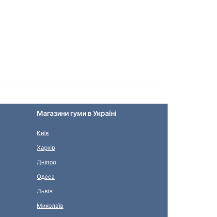
Магазини гуми в Україні
Київ
Харків
Дніпро
Одеса
Львів
Миколаїв