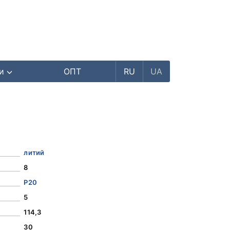
ри
ОПТ
RU
UA
литий
8
Р20
5
114,3
30