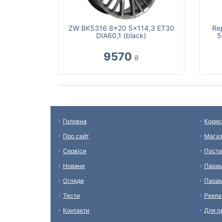
ZW BK5316 8x20 5x114,3 ET30
Re
DIA60,1 (black)
5
9570
₴
Головна
Корис
Про сайт
Мага
Сервіси
Поста
Новини
Парам
Огляди
Парам
Тести
Рекл
Контакти
Для п