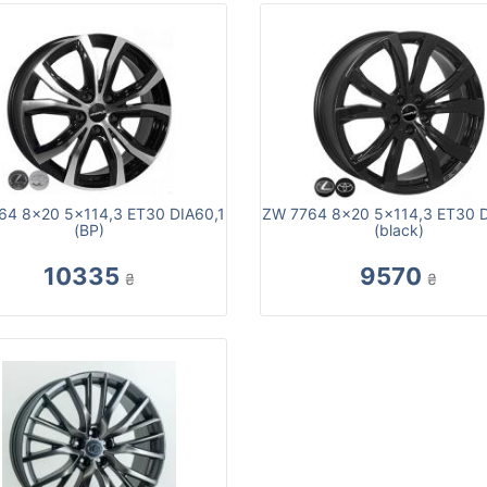
64 8x20 5x114,3 ET30 DIA60,1
ZW 7764 8x20 5x114,3 ET30 D
(BP)
(black)
10335
9570
₴
₴