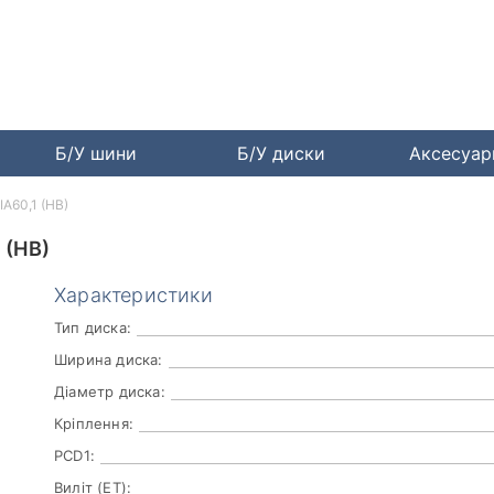
Б/У шини
Б/У диски
Аксесуа
A60,1 (HB)
 (HB)
Характеристики
Тип диска:
Ширина диска:
Діаметр диска:
Кріплення:
PCD1:
Виліт (ET):