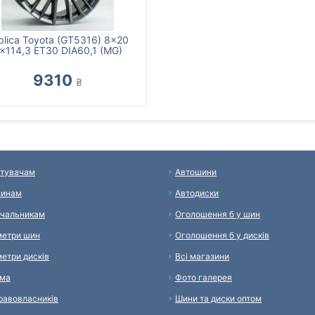
plica Toyota (GT5316) 8x20
x114,3 ET30 DIA60,1 (MG)
9310
₴
тувачам
Автошини
зинам
Автодиски
чальникам
Оголошення б у шин
етри шин
Оголошення б у дисків
етри дисків
Всі магазини
ама
Фото галерея
равовласників
Шини та диски оптом