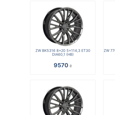
ZW BK5316 8x20 5x114,3 ET30
ZW 77
DIA60,1 (HB)
9570
₴