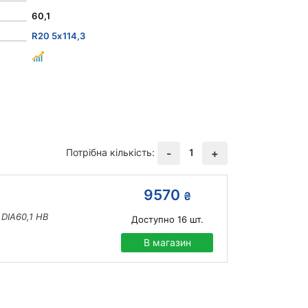
60,1
R20 5x114,3
Потрібна кількість:
1
-
+
9570
₴
DIA60,1 HB
Доступно
16
шт.
В магазин