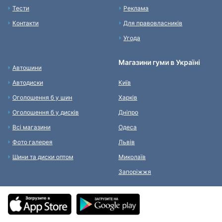
Тести
Реклама
Контакти
Для правовласників
Угода
Магазини гуми в Україні
Автошини
Автодиски
Київ
Оголошення б у шин
Харків
Оголошення б у дисків
Дніпро
Всі магазини
Одеса
Фото галерея
Львів
Шини та диски оптом
Миколаїв
Запоріжжя