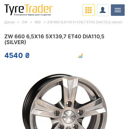
Навіг
Диски
ZW
660
ZW 660 6,5x16 5x139,7 ET40 DIA110,5 (silver)
ZW 660 6,5X16 5X139,7 ET40 DIA110,5
(SILVER)
4540 ₴