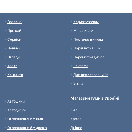
Головна
Користувачам
Про сайт
Магазинам
Сервіси
Постачальникам
Новини
Параметри шин
Огляди
Параметри дисків
Тести
Реклама
Контакти
Для правовласників
Угода
Магазини гуми в Україні
Автошини
Автодиски
Київ
Оголошення б у шин
Харків
Оголошення б у дисків
Дніпро