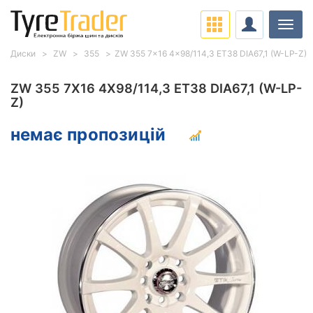
Навіг
Диски
ZW
355
ZW 355 7x16 4x98/114,3 ET38 DIA67,1 (W-LP-Z)
ZW 355 7X16 4X98/114,3 ET38 DIA67,1 (W-LP-
Z)
немає пропозицій