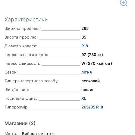
Характеристики
Ширина профілю:
265
Висота профілю:
35
Діаметр колеса:
R18
Індекс навантаження:
97 (730 кг)
Індекс швидкості:
W (270 км/год)
Сезон:
літня
Тип транспортного засобу:
легковий
Шип/нешип:
нешип
Посилена шина:
XL
Типорозмір:
265/35 R18
Магазини
(2)
Місто: