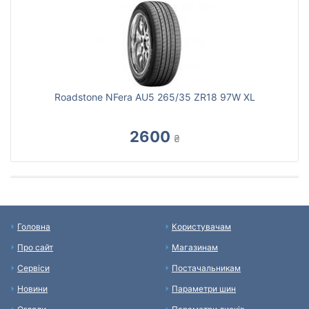
Roadstone NFera AU5 265/35 ZR18 97W XL
2600
₴
Головна
Користувачам
Про сайт
Магазинам
Сервіси
Постачальникам
Новини
Параметри шин