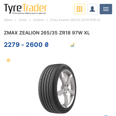
Навіг
Шини
Zmax
Zealion
Zmax Zealion 265/35 ZR18 97W XL
ZMAX ZEALION 265/35 ZR18 97W XL
2279 - 2600 ₴