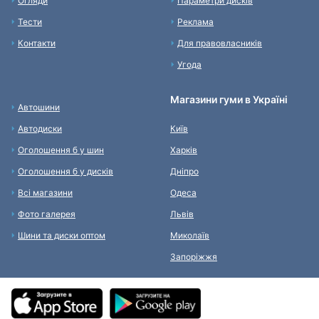
Огляди
Параметри дисків
Тести
Реклама
Контакти
Для правовласників
Угода
Магазини гуми в Україні
Автошини
Автодиски
Київ
Оголошення б у шин
Харків
Оголошення б у дисків
Дніпро
Всі магазини
Одеса
Фото галерея
Львів
Шини та диски оптом
Миколаїв
Запоріжжя