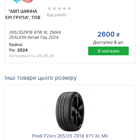
"АВП ШИННА
Відгуків
(0)
ЕРІ ГРУПА", ТОВ
265/35ZR18 97W XL ZMAX
2600
₴
ZEALION Китай Год 2024
Доступно
8
шт.
Країна:
Рік:
2024
В магазин
Актуальність
08.08.26
Інші товари цього розміру
Pirelli PZero 265/35 ZR18 97Y XL M0