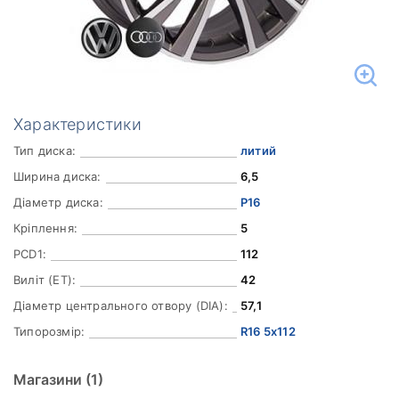
Характеристики
Тип диска:
литий
Ширина диска:
6,5
Діаметр диска:
Р16
Кріплення:
5
PCD1:
112
Виліт (ET):
42
Діаметр центрального отвору (DIA):
57,1
Типорозмір:
R16 5x112
Магазини
(1)