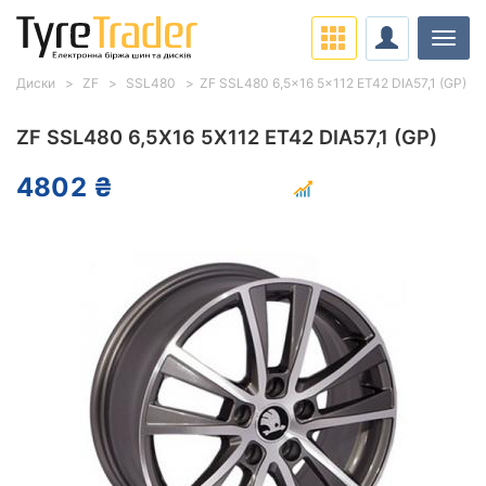
Навіг
Диски
ZF
SSL480
ZF SSL480 6,5x16 5x112 ET42 DIA57,1 (GP)
ZF SSL480 6,5X16 5X112 ET42 DIA57,1 (GP)
4802 ₴