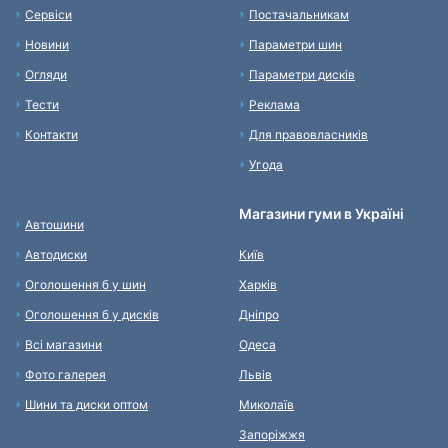
Сервіси
Постачальникам
Новини
Параметри шин
Огляди
Параметри дисків
Тести
Реклама
Контакти
Для правовласників
Угода
Магазини гуми в Україні
Автошини
Автодиски
Київ
Оголошення б у шин
Харків
Оголошення б у дисків
Дніпро
Всі магазини
Одеса
Фото галерея
Львів
Шини та диски оптом
Миколаїв
Запоріжжя