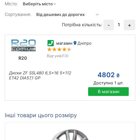
Місто:
Сортування:
Потрібна кількість:
1
-
+
магазин
Дніпро
Відгуків
(13)
R20
Диски ZF SSL480 6,5x16 5x112
4802
₴
ET42 DIA57,1 GP
Доступно
1
шт.
В магазин
Інші товари цього розміру