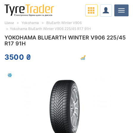
Навіг
Шини
Yokohama
BluEarth Winter V906
Yokohama BluEarth Winter V906 225/45 R17 91H
YOKOHAMA BLUEARTH WINTER V906 225/45
R17 91H
3500 ₴