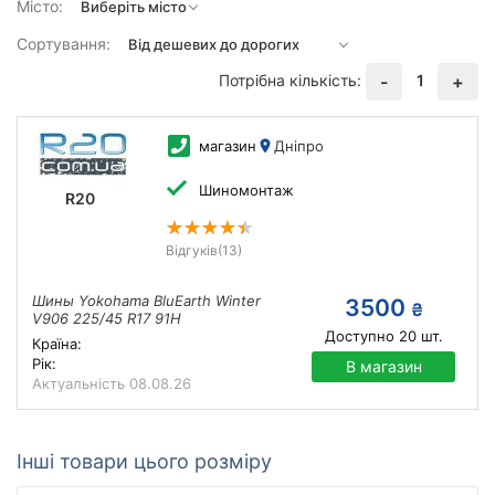
Місто:
Сортування:
Потрібна кількість:
1
-
+
магазин
Дніпро
Шиномонтаж
R20
Відгуків
(13)
Шины Yokohama BluEarth Winter
3500
₴
V906 225/45 R17 91H
Доступно
20
шт.
Країна:
Рік:
В магазин
Актуальність
08.08.26
Інші товари цього розміру