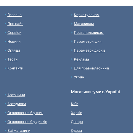
Головна
Користувачам
Про сайт
Магазинам
Сервіси
Постачальникам
Новини
Параметри шин
Огляди
Параметри дисків
Тести
Реклама
Контакти
Для правовласників
Угода
Магазини гуми в Україні
Автошини
Автодиски
Київ
Оголошення б у шин
Харків
Оголошення б у дисків
Дніпро
Всі магазини
Одеса