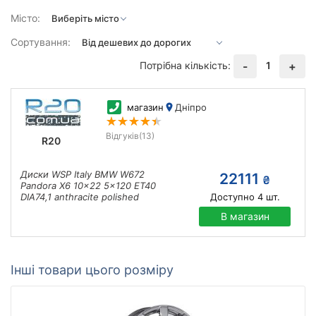
Місто:
Сортування:
Потрібна кількість:
1
-
+
магазин
Дніпро
Відгуків
(13)
R20
Диски WSP Italy BMW W672
22111
₴
Pandora X6 10x22 5x120 ET40
DIA74,1 anthracite polished
Доступно
4
шт.
В магазин
Інші товари цього розміру