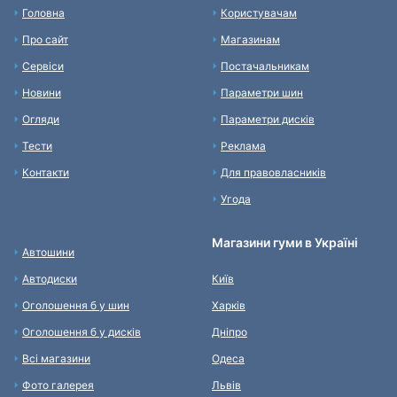
Головна
Користувачам
Про сайт
Магазинам
Сервіси
Постачальникам
Новини
Параметри шин
Огляди
Параметри дисків
Тести
Реклама
Контакти
Для правовласників
Угода
Магазини гуми в Україні
Автошини
Автодиски
Київ
Оголошення б у шин
Харків
Оголошення б у дисків
Дніпро
Всі магазини
Одеса
Фото галерея
Львів