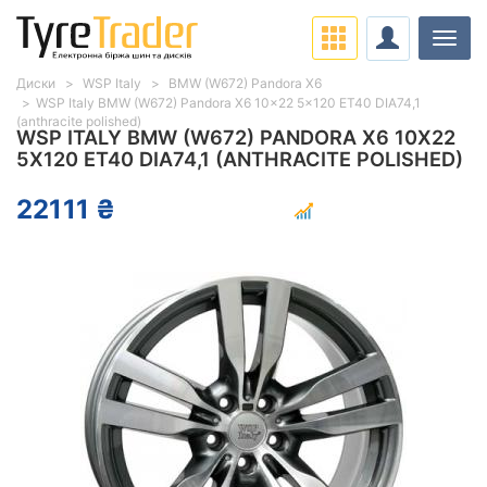
Навіг
Диски
WSP Italy
BMW (W672) Pandora X6
WSP Italy BMW (W672) Pandora X6 10x22 5x120 ET40 DIA74,1
(anthracite polished)
WSP ITALY BMW (W672) PANDORA X6 10X22
5X120 ET40 DIA74,1 (ANTHRACITE POLISHED)
22111 ₴