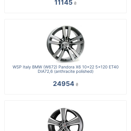
11145
₴
WSP Italy BMW (W672) Pandora X6 10x22 5x120 ET40
DIA72,6 (anthracite polished)
24954
₴