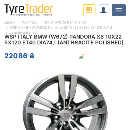
Нави
Диски
WSP Italy
BMW (W672) Pandora X6
WSP Italy BMW (W672) Pandora X6 10x22 5x120 ET40 DIA74,1
(anthracite polished)
WSP ITALY BMW (W672) PANDORA X6 10X22
5X120 ET40 DIA74,1 (ANTHRACITE POLISHED)
22086 ₴