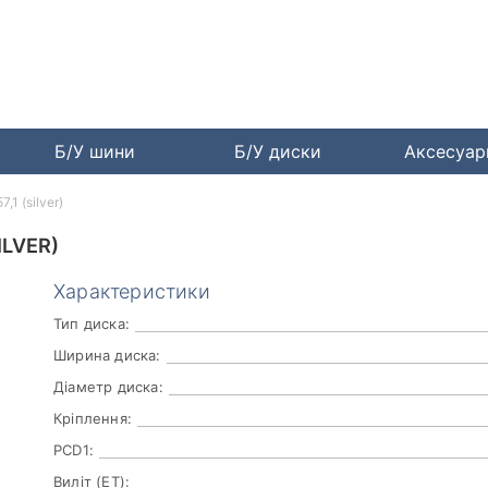
Б/У шини
Б/У диски
Аксесуа
1 (silver)
ILVER)
Характеристики
Тип диска:
Ширина диска:
Діаметр диска:
Кріплення:
PCD1:
Виліт (ET):