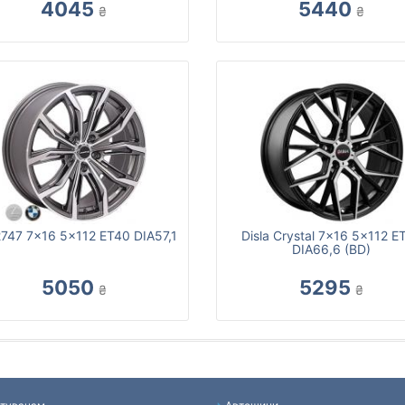
4045
5440
₴
₴
747 7x16 5x112 ET40 DIA57,1
Disla Crystal 7x16 5x112 E
DIA66,6 (BD)
5050
5295
₴
₴