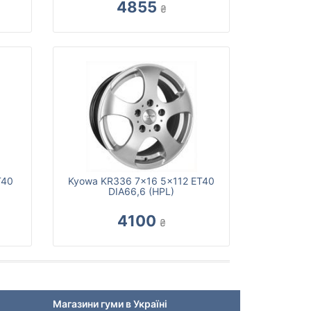
4855
₴
T40
Kyowa KR336 7x16 5x112 ET40
DIA66,6 (HPL)
4100
₴
Магазини гуми в Україні