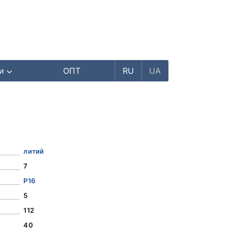
ри
ОПТ
RU
UA
литий
7
Р16
5
112
40