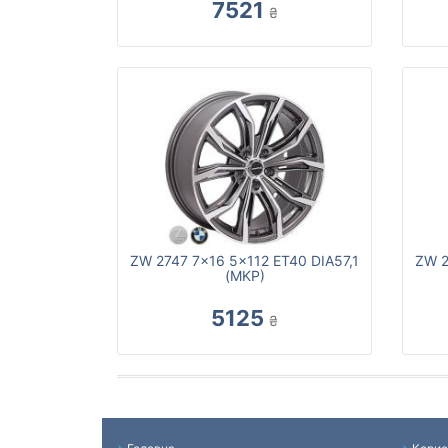
7521
₴
ZW 2747 7x16 5x112 ET40 DIA57,1
ZW 2
(MKP)
5125
₴