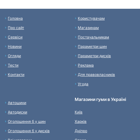
Головна
Користувачам
Про сайт
Магазинам
Сервіси
Постачальникам
Новини
Параметри шин
Огляди
Параметри дисків
Тести
Реклама
Контакти
Для правовласників
Угода
Магазини гуми в Україні
Автошини
Автодиски
Київ
Оголошення б у шин
Харків
Оголошення б у дисків
Дніпро