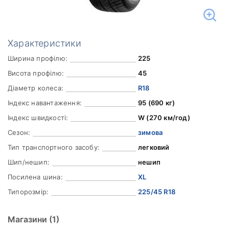
Характеристики
Ширина профілю:
225
Висота профілю:
45
Діаметр колеса:
R18
Індекс навантаження:
95 (690 кг)
Індекс швидкості:
W (270 км/год)
Сезон:
зимова
Тип транспортного засобу:
легковий
Шип/нешип:
нешип
Посилена шина:
XL
Типорозмір:
225/45 R18
Магазини
(1)