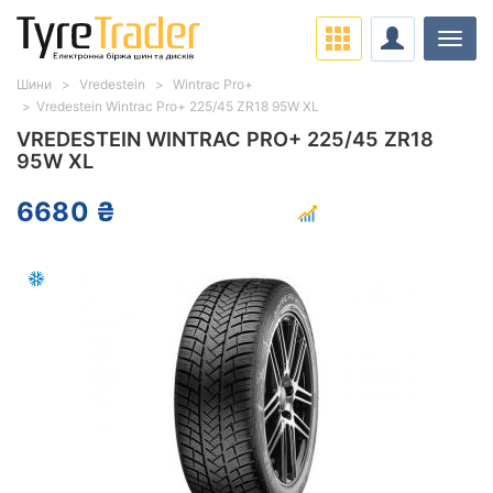
Навіг
Шини
Vredestein
Wintrac Pro+
Vredestein Wintrac Pro+ 225/45 ZR18 95W XL
VREDESTEIN WINTRAC PRO+ 225/45 ZR18
95W XL
6680 ₴