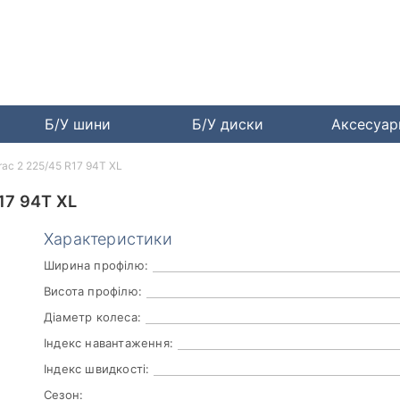
Б/У шини
Б/У диски
Аксесуа
rac 2 225/45 R17 94T XL
17 94T XL
Характеристики
Ширина профілю:
Висота профілю:
Діаметр колеса:
Індекс навантаження:
Індекс швидкості:
Сезон: