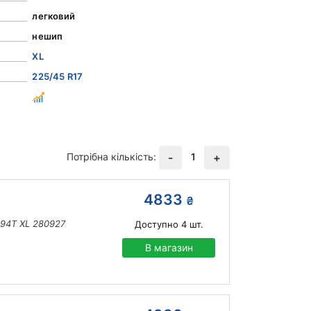
легковий
нешип
XL
225/45 R17
Потрібна кількість:
1
-
+
4833
₴
 94T XL 280927
Доступно
4
шт.
В магазин