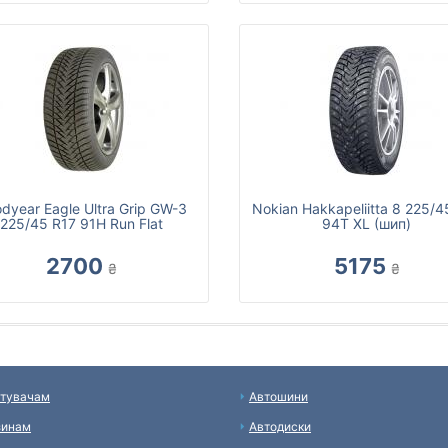
dyear Eagle Ultra Grip GW-3
Nokian Hakkapeliitta 8 225/4
225/45 R17 91H Run Flat
94T XL (шип)
2700
5175
₴
₴
тувачам
Автошини
зинам
Автодиски