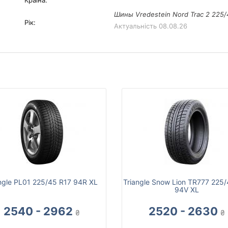
Країна:
Шины Vredestein Nord Trac 2 225/
Рік:
Актуальність
08.08.26
ngle PL01 225/45 R17 94R XL
Triangle Snow Lion TR777 225
94V XL
2540 - 2962
2520 - 2630
₴
₴