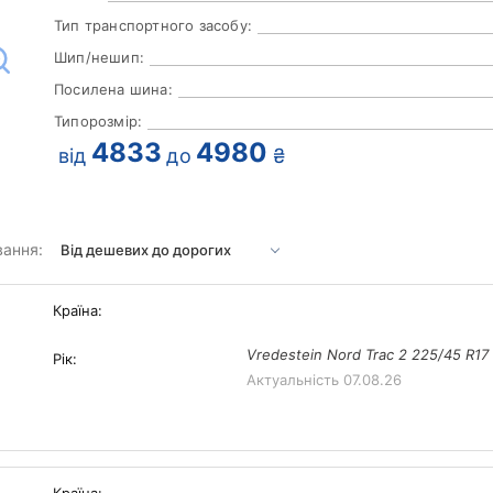
Тип транспортного засобу:
Шип/нешип:
Посилена шина:
Типорозмір:
4833
4980
від
до
₴
вання:
Країна:
Vredestein Nord Trac 2 225/45 R17
Рік:
Актуальність
07.08.26