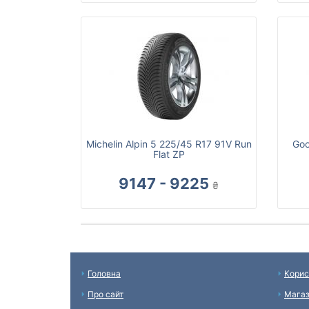
Michelin Alpin 5 225/45 R17 91V Run
Goo
Flat ZP
9147 - 9225
₴
Головна
Корис
Про сайт
Мага