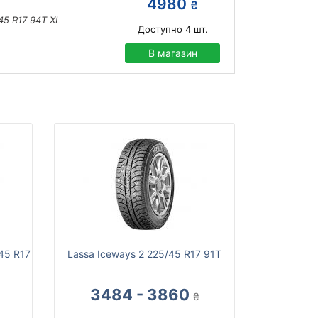
4980
₴
45 R17 94T XL
Доступно
4
шт.
В магазин
/45 R17
Lassa Iceways 2 225/45 R17 91T
3484 - 3860
₴