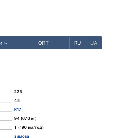
ри
ОПТ
RU
UA
225
45
R17
94 (670 кг)
T (190 км/год)
зимова