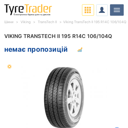
Навіг
Шини
Viking
TransTech II
Viking TransTech II 195 R14C 106/104Q
VIKING TRANSTECH II 195 R14C 106/104Q
немає пропозицій