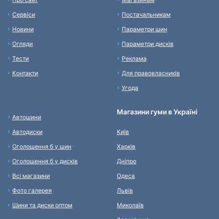
Сервіси
Постачальникам
Новини
Параметри шин
Огляди
Параметри дисків
Тести
Реклама
Контакти
Для правовласників
Угода
Магазини гуми в Україні
Автошини
Автодиски
Київ
Оголошення б у шин
Харків
Оголошення б у дисків
Дніпро
Всі магазини
Одеса
Фото галерея
Львів
Шини та диски оптом
Миколаїв