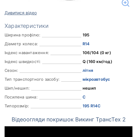
Дивитися відео
Характеристики
Ширина профілю:
195
Діаметр колеса:
R14
Індекс навантаження:
106/104 (0 кг)
Індекс швидкості:
Q (160 км/год)
Сезон:
літня
Тип транспортного засобу:
мікроавтобус
Шип/нешип:
нешип
Посилена шина:
C
Типорозмір:
195 R14C
Відеоогляди покришок Викинг ТрансТех 2