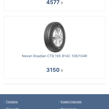
4577
₴
Nexen Roadian CT8 195 R14C 106/104R
3150
₴
Головна
Користувачам
Про сайт
Магазинам