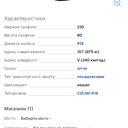
Характеристики
Ширина профілю:
235
Висота профілю:
60
Діаметр колеса:
R18
Індекс навантаження:
107 (975 кг)
Індекс швидкості:
V (240 км/год)
Сезон:
літня
Тип транспортного засобу:
позашляховик
Шип/нешип:
нешип
Типорозмір:
235/60 R18
Магазини
(1)
Місто:
Сортування: