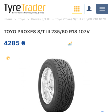
Навіг
Шини
Toyo
Proxes S/T III
Toyo Proxes S/T III 235/60 R18 107V
TOYO PROXES S/T III 235/60 R18 107V
4285 ₴