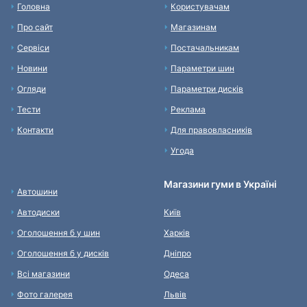
Головна
Користувачам
Про сайт
Магазинам
Сервіси
Постачальникам
Новини
Параметри шин
Огляди
Параметри дисків
Тести
Реклама
Контакти
Для правовласників
Угода
Магазини гуми в Україні
Автошини
Автодиски
Київ
Оголошення б у шин
Харків
Оголошення б у дисків
Дніпро
Всі магазини
Одеса
Фото галерея
Львів