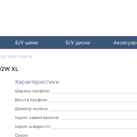
Б/У шини
Б/У диски
Аксесуа
75/35 ZR20 102W XL
02W XL
Характеристики
Ширина профілю:
Висота профілю:
Діаметр колеса:
Індекс навантаження:
Індекс швидкості:
Сезон: