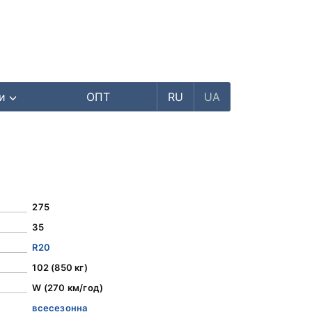
ри
ОПТ
RU
UA
275
35
R20
102 (850 кг)
W (270 км/год)
всесезонна