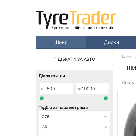
Шини
Диски
Шины
ПІДІБРАТИ ЗА АВТО
ШИ
Діапазон цін
Сорту
від
до
Підбір за параметрами
275
35