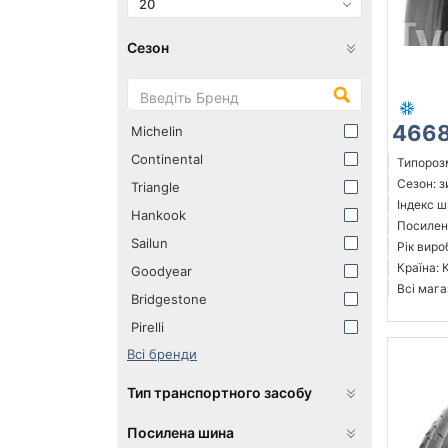
20
Сезон
4668
Michelin
Continental
Типорозм
Сезон: 
Triangle
Індекс ш
Hankook
Посилені
Sailun
Рік виро
Країна: 
Goodyear
Всі мага
Bridgestone
Pirelli
Всі бренди
Тип транспортного засобу
Посилена шина