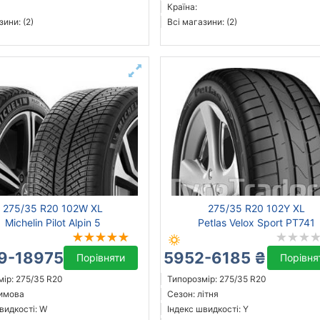
Країна:
зини: (2)
Всі магазини: (2)
275/35 R20 102W XL
275/35 R20 102Y XL
Michelin Pilot Alpin 5
Petlas Velox Sport PT741
9-18975 ₴
5952-6185 ₴
Порівняти
Порівня
ір: 275/35 R20
Типорозмір: 275/35 R20
зимова
Сезон: літня
видкості: W
Індекс швидкості: Y