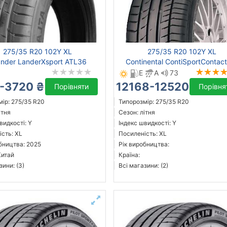
275/35 R20 102Y XL
275/35 R20 102Y XL
ander LanderXsport ATL36
Continental ContiSportContac
E
A
73
-3720 ₴
12168-12520 ₴
Порівняти
Порівня
ір: 275/35 R20
Типорозмір: 275/35 R20
ітня
Сезон: літня
видкості: Y
Індекс швидкості: Y
сть: XL
Посиленість: XL
бництва: 2025
Рік виробництва:
Китай
Країна:
зини: (3)
Всі магазини: (2)