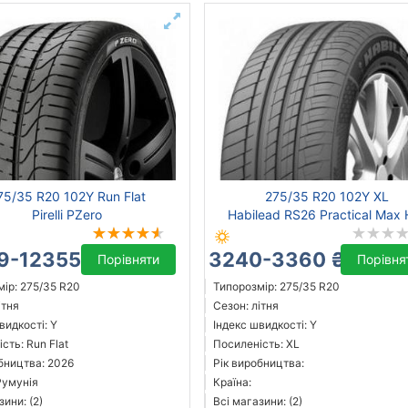
75/35 R20 102Y Run Flat
275/35 R20 102Y XL
Pirelli PZero
Habilead RS26 Practical Max 
9-12355 ₴
3240-3360 ₴
Порівняти
Порівня
ір: 275/35 R20
Типорозмір: 275/35 R20
ітня
Сезон: літня
видкості: Y
Індекс швидкості: Y
сть: Run Flat
Посиленість: XL
бництва: 2026
Рік виробництва:
Румунія
Країна:
зини: (2)
Всі магазини: (2)