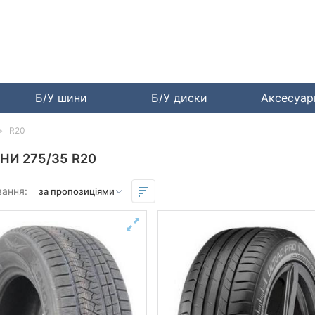
Б/У шини
Б/У диски
Аксесуа
R20
НИ 275/35 R20
вання: