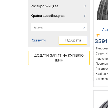
Рік виробництва
Країна виробництва
Atl
Скинути
Підібрати
3591
Типорозм
Сезон: л
ДОДАТИ ЗАПИТ НА КУПІВЛЮ
Індекс ш
ШИН
Посилені
Рік виро
Країна: 
Всі мага