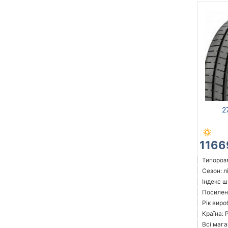
2
1166
Типорозм
Сезон: л
Індекс ш
Посилені
Рік виро
Країна: 
Всі мага