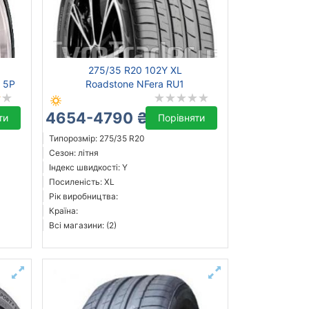
275/35 R20 102Y XL
t 5P
Roadstone NFera RU1
4654-4790 ₴
ти
Порівняти
Типорозмір: 275/35 R20
Сезон: літня
Індекс швидкості: Y
Посиленість: XL
Рік виробництва:
Країна:
Всі магазини: (2)