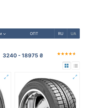
ри
ОПТ
RU
UA
3240 - 18975 ₴