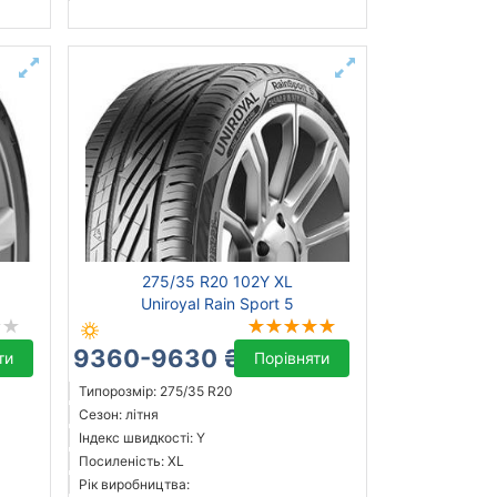
275/35 R20 102Y XL
0
Uniroyal Rain Sport 5
9360-9630 ₴
ти
Порівняти
Типорозмір: 275/35 R20
Сезон: літня
Індекс швидкості: Y
Посиленість: XL
Рік виробництва: