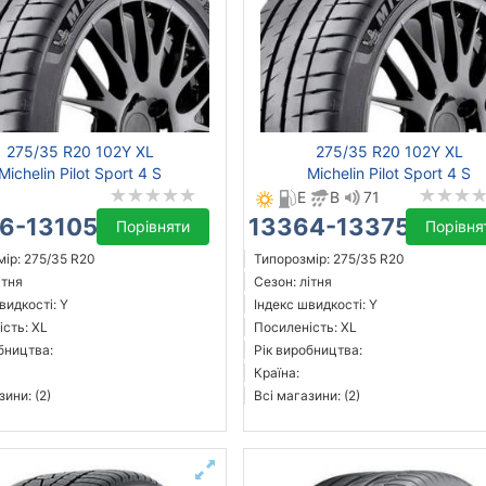
275/35 R20 102Y XL
275/35 R20 102Y XL
Michelin Pilot Sport 4 S
Michelin Pilot Sport 4 S
E
B
71
6-13105 ₴
13364-13375 ₴
Порівняти
Порівня
ір: 275/35 R20
Типорозмір: 275/35 R20
ітня
Сезон: літня
видкості: Y
Індекс швидкості: Y
сть: XL
Посиленість: XL
бництва:
Рік виробництва:
Країна:
зини: (2)
Всі магазини: (2)