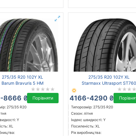
275/35 R20 102Y XL
275/35 R20 102Y XL
Barum Bravuris 5 HM
Starmaxx Ultrasport ST76
-8666 ₴
4166-4290 ₴
Порівняти
Порівня
ір: 275/35 R20
Типорозмір: 275/35 R20
ітня
Сезон: літня
видкості: Y
Індекс швидкості: Y
сть: XL
Посиленість: XL
бництва:
Рік виробництва: