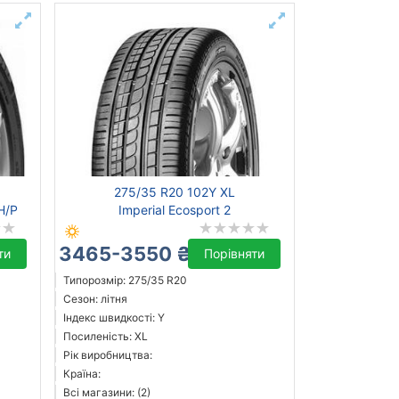
275/35 R20 102Y XL
H/P
Imperial Ecosport 2
3465-3550 ₴
ти
Порівняти
Типорозмір: 275/35 R20
Сезон: літня
Індекс швидкості: Y
Посиленість: XL
Рік виробництва:
Країна:
Всі магазини: (2)