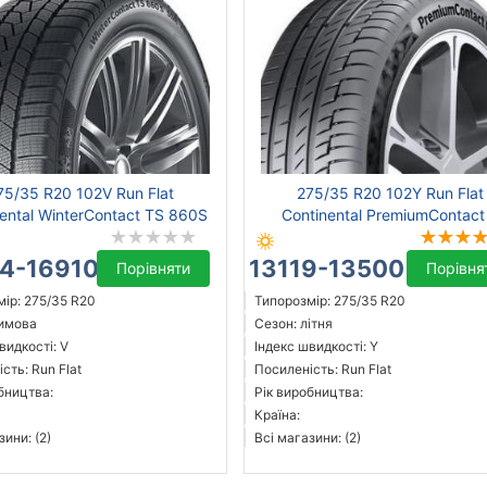
75/35 R20 102V Run Flat
275/35 R20 102Y Run Flat
ental WinterContact TS 860S
Continental PremiumContact
4-16910 ₴
13119-13500 ₴
Порівняти
Порівня
ір: 275/35 R20
Типорозмір: 275/35 R20
зимова
Сезон: літня
видкості: V
Індекс швидкості: Y
сть: Run Flat
Посиленість: Run Flat
бництва:
Рік виробництва:
Країна:
зини: (2)
Всі магазини: (2)