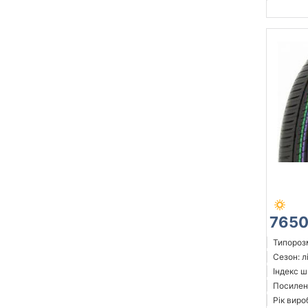
7650
Типорозм
Сезон: л
Індекс ш
Посилені
Рік виро