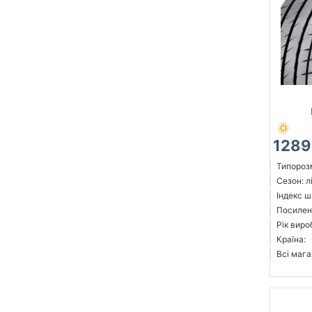
1289
Типорозм
Сезон: л
Індекс ш
Посилені
Рік виро
Країна:
Всі мага