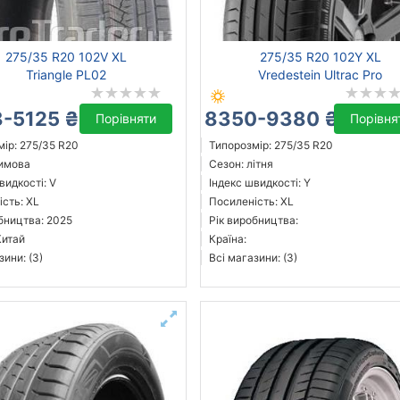
275/35 R20 102V XL
275/35 R20 102Y XL
Triangle PL02
Vredestein Ultrac Pro
-5125 ₴
8350-9380 ₴
Порівняти
Порівня
ір: 275/35 R20
Типорозмір: 275/35 R20
зимова
Сезон: літня
видкості: V
Індекс швидкості: Y
сть: XL
Посиленість: XL
бництва: 2025
Рік виробництва:
Китай
Країна:
зини: (3)
Всі магазини: (3)