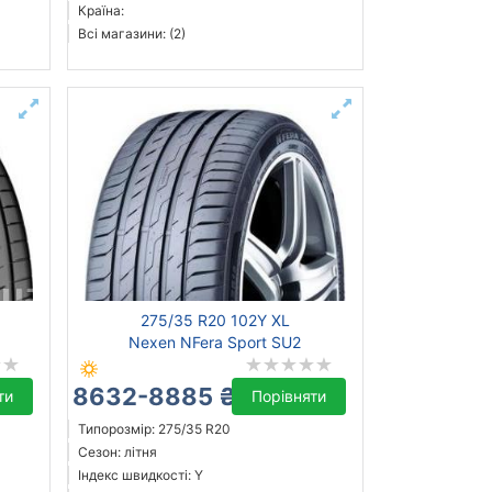
Країна:
Всі магазини: (2)
275/35 R20 102Y XL
Nexen NFera Sport SU2
8632-8885 ₴
ти
Порівняти
Типорозмір: 275/35 R20
Сезон: літня
Індекс швидкості: Y