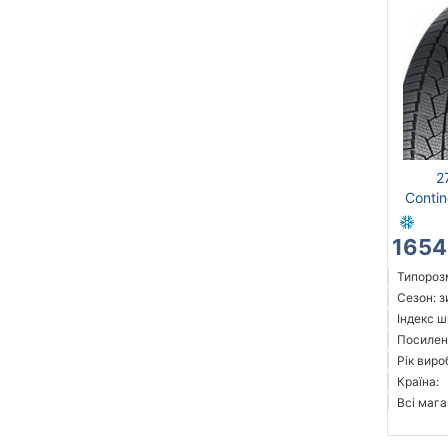
2
Contin
1654
Типорозм
Сезон: 
Індекс ш
Посилені
Рік виро
Країна:
Всі мага