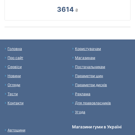
3614
₴
Головна
Користувачам
Про сайт
Магазинам
Сервіси
Постачальникам
Новини
Параметри шин
Огляди
Параметри дисків
Тести
Реклама
Контакти
Для правовласників
Угода
Магазини гуми в Україні
Автошини