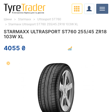
Навіг
Шини
Starmaxx
Ultrasport ST760
Starmaxx Ultrasport ST760 255/45 ZR18 103W XL
STARMAXX ULTRASPORT ST760 255/45 ZR18
103W XL
4055 ₴