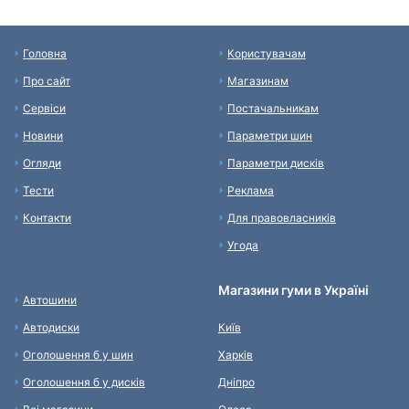
Головна
Користувачам
Про сайт
Магазинам
Сервіси
Постачальникам
Новини
Параметри шин
Огляди
Параметри дисків
Тести
Реклама
Контакти
Для правовласників
Угода
Магазини гуми в Україні
Автошини
Автодиски
Київ
Оголошення б у шин
Харків
Оголошення б у дисків
Дніпро