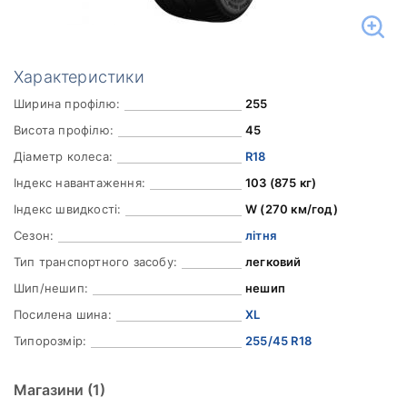
Характеристики
Ширина профілю:
255
Висота профілю:
45
Діаметр колеса:
R18
Індекс навантаження:
103 (875 кг)
Індекс швидкості:
W (270 км/год)
Сезон:
літня
Тип транспортного засобу:
легковий
Шип/нешип:
нешип
Посилена шина:
XL
Типорозмір:
255/45 R18
Магазини
(1)