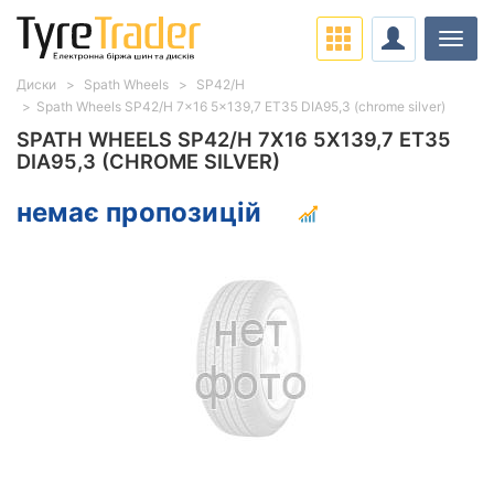
Навіг
Диски
Spath Wheels
SP42/H
Spath Wheels SP42/H 7x16 5x139,7 ET35 DIA95,3 (chrome silver)
SPATH WHEELS SP42/H 7X16 5X139,7 ET35
DIA95,3 (CHROME SILVER)
немає пропозицій