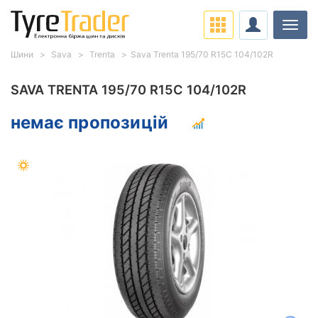
Навіг
Шини
Sava
Trenta
Sava Trenta 195/70 R15С 104/102R
SAVA TRENTA 195/70 R15С 104/102R
немає пропозицій