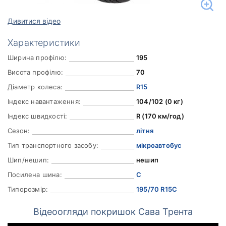
Дивитися відео
Характеристики
Ширина профілю:
195
Висота профілю:
70
Діаметр колеса:
R15
Індекс навантаження:
104/102 (0 кг)
Індекс швидкості:
R (170 км/год)
Сезон:
літня
Тип транспортного засобу:
мікроавтобус
Шип/нешип:
нешип
Посилена шина:
C
Типорозмір:
195/70 R15C
Відеоогляди покришок Сава Трента