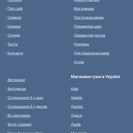
Про сайт
Магазинам
Сервіси
Постачальникам
Новини
Параметри шин
Огляди
Параметри дисків
Тести
Реклама
Контакти
Для правовласників
Угода
Магазини гуми в Україні
Автошини
Автодиски
Київ
Оголошення б у шин
Харків
Оголошення б у дисків
Дніпро
Всі магазини
Одеса
Фото галерея
Львів