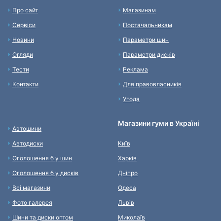
Про сайт
Магазинам
Сервіси
Постачальникам
Новини
Параметри шин
Огляди
Параметри дисків
Тести
Реклама
Контакти
Для правовласників
Угода
Магазини гуми в Україні
Автошини
Автодиски
Київ
Оголошення б у шин
Харків
Оголошення б у дисків
Дніпро
Всі магазини
Одеса
Фото галерея
Львів
Шини та диски оптом
Миколаїв