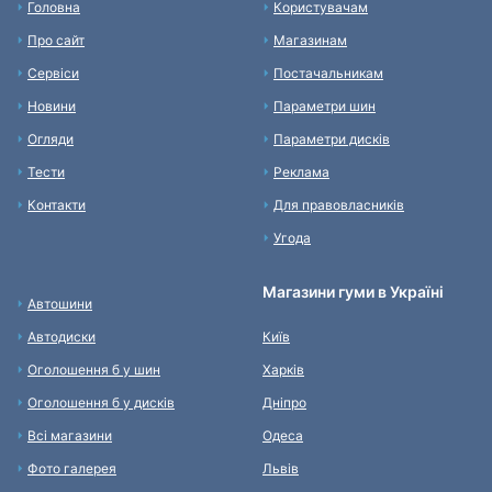
Головна
Користувачам
Про сайт
Магазинам
Сервіси
Постачальникам
Новини
Параметри шин
Огляди
Параметри дисків
Тести
Реклама
Контакти
Для правовласників
Угода
Магазини гуми в Україні
Автошини
Автодиски
Київ
Оголошення б у шин
Харків
Оголошення б у дисків
Дніпро
Всі магазини
Одеса
Фото галерея
Львів