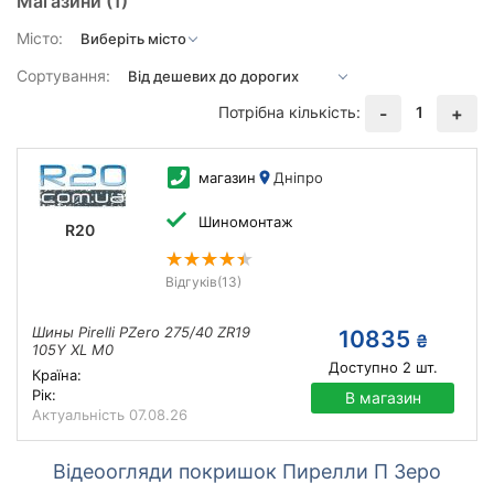
Магазини
(1)
Місто:
Сортування:
Потрібна кількість:
1
-
+
магазин
Дніпро
Шиномонтаж
R20
Відгуків
(13)
Шины Pirelli PZero 275/40 ZR19
10835
₴
105Y XL M0
Доступно
2
шт.
Країна:
Рік:
В магазин
Актуальність
07.08.26
Відеоогляди покришок Пирелли П Зеро