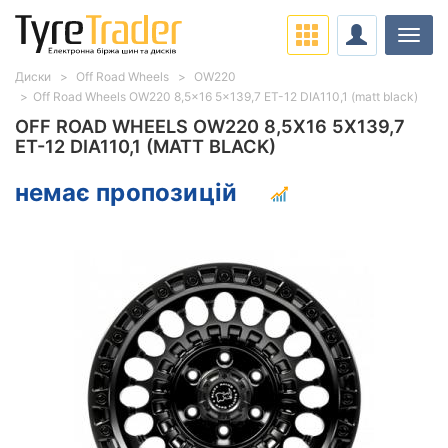
Навіг
Диски
Off Road Wheels
OW220
Off Road Wheels OW220 8,5x16 5x139,7 ET-12 DIA110,1 (matt black)
OFF ROAD WHEELS OW220 8,5X16 5X139,7
ET-12 DIA110,1 (MATT BLACK)
немає пропозицій