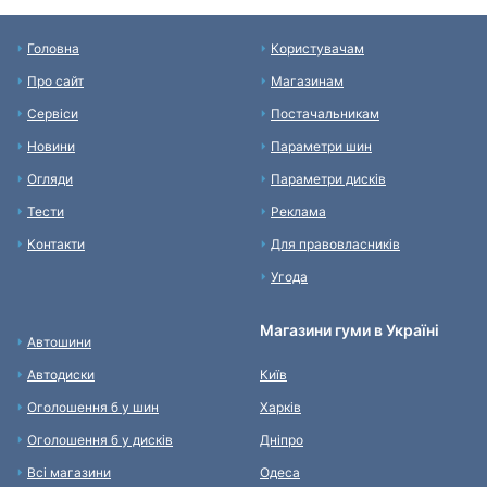
Головна
Користувачам
Про сайт
Магазинам
Сервіси
Постачальникам
Новини
Параметри шин
Огляди
Параметри дисків
Тести
Реклама
Контакти
Для правовласників
Угода
Магазини гуми в Україні
Автошини
Автодиски
Київ
Оголошення б у шин
Харків
Оголошення б у дисків
Дніпро
Всі магазини
Одеса