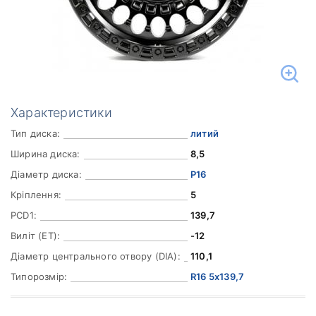
Характеристики
Тип диска:
литий
Ширина диска:
8,5
Діаметр диска:
Р16
Кріплення:
5
PCD1:
139,7
Виліт (ET):
-12
Діаметр центрального отвору (DIA):
110,1
Типорозмір:
R16 5x139,7