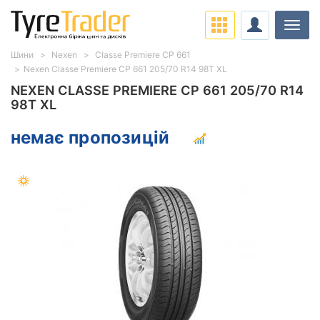
Навіг
Шини
Nexen
Classe Premiere CP 661
Nexen Classe Premiere CP 661 205/70 R14 98T XL
NEXEN CLASSE PREMIERE CP 661 205/70 R14
98T XL
немає пропозицій