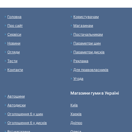
Головна
Користувачам
Про сайт
Магазинам
Сервіси
Постачальникам
Новини
Параметри шин
Огляди
Параметри дисків
Тести
Реклама
Контакти
Для правовласників
Угода
Магазини гуми в Україні
Автошини
Автодиски
Київ
Оголошення б у шин
Харків
Оголошення б у дисків
Дніпро
Всі магазини
Одеса