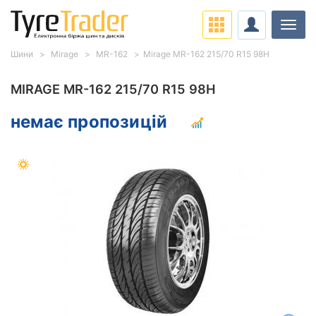
Навіг
Шини
Mirage
MR-162
Mirage MR-162 215/70 R15 98H
MIRAGE MR-162 215/70 R15 98H
немає пропозицій