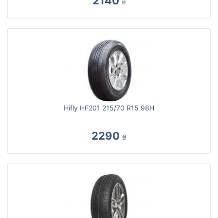
2140
₴
Hifly HF201 215/70 R15 98H
2290
₴