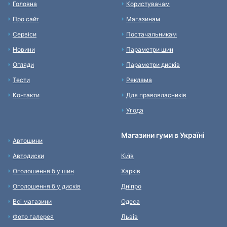
Головна
Користувачам
Про сайт
Магазинам
Сервіси
Постачальникам
Новини
Параметри шин
Огляди
Параметри дисків
Тести
Реклама
Контакти
Для правовласників
Угода
Магазини гуми в Україні
Автошини
Автодиски
Київ
Оголошення б у шин
Харків
Оголошення б у дисків
Дніпро
Всі магазини
Одеса
Фото галерея
Львів