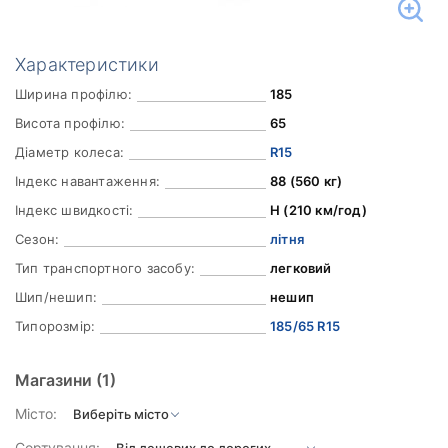
Характеристики
Ширина профілю:
185
Висота профілю:
65
Діаметр колеса:
R15
Індекс навантаження:
88 (560 кг)
Індекс швидкості:
H (210 км/год)
Сезон:
літня
Тип транспортного засобу:
легковий
Шип/нешип:
нешип
Типорозмір:
185/65 R15
Магазини
(1)
Місто:
Сортування: