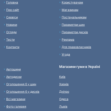
Головна
Користувачам
Про сайт
Магазинам
Сервіси
Постачальникам
Новини
Параметри шин
Огляди
Параметри дисків
Тести
Реклама
Контакти
Для правовласників
Угода
Магазини гуми в Україні
Автошини
Автодиски
Київ
Оголошення б у шин
Харків
Оголошення б у дисків
Дніпро
Всі магазини
Одеса
Фото галерея
Львів