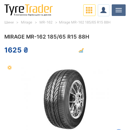
Навіг
Шини
Mirage
MR-162
Mirage MR-162 185/65 R15 88H
MIRAGE MR-162 185/65 R15 88H
1625 ₴