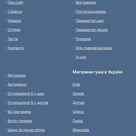
Про сайт
Магазинам
Сервіси
Постачальникам
Новини
Параметри шин
Огляди
Параметри дисків
Тести
Реклама
Контакти
Для правовласників
Угода
Магазини гуми в Україні
Автошини
Автодиски
Київ
Оголошення б у шин
Харків
Оголошення б у дисків
Дніпро
Всі магазини
Одеса
Фото галерея
Львів
Шини та диски оптом
Миколаїв