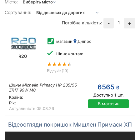
Місто:
Сортування:
Потрібна кількість:
1
-
+
магазин
Дніпро
Шиномонтаж
R20
Відгуків
(13)
Шины Michelin Primacy HP 235/55
6565
₴
ZR17 99W M0
Доступно
1
шт.
Країна:
Рік:
В магазин
Актуальність
05.08.26
Відеоогляди покришок Мишлен Примаси ХП