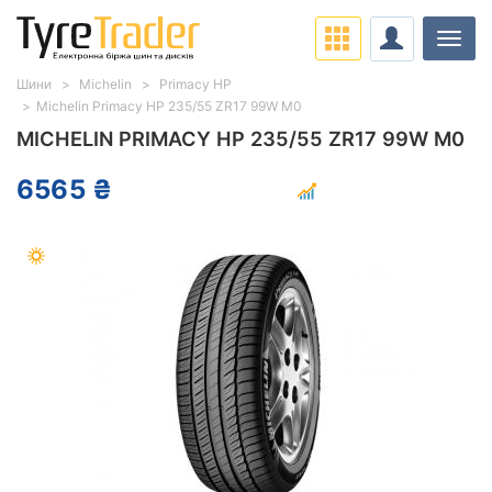
Навіг
Шини
Michelin
Primacy HP
Michelin Primacy HP 235/55 ZR17 99W M0
MICHELIN PRIMACY HP 235/55 ZR17 99W M0
6565 ₴