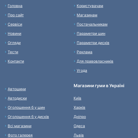
Головна
Користувачам
Про сайт
Магазинам
Сервіси
Постачальникам
Новини
Параметри шин
Огляди
Параметри дисків
Тести
Реклама
Контакти
Для правовласників
Угода
Магазини гуми в Україні
Автошини
Автодиски
Київ
Оголошення б у шин
Харків
Оголошення б у дисків
Дніпро
Всі магазини
Одеса
Фото галерея
Львів