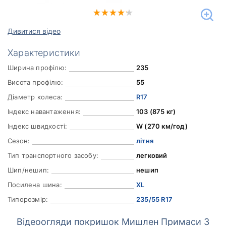
Дивитися відео
Характеристики
Ширина профілю:
235
Висота профілю:
55
Діаметр колеса:
R17
Індекс навантаження:
103 (875 кг)
Індекс швидкості:
W (270 км/год)
Сезон:
літня
Тип транспортного засобу:
легковий
Шип/нешип:
нешип
Посилена шина:
XL
Типорозмір:
235/55 R17
Відеоогляди покришок Мишлен Примаси 3