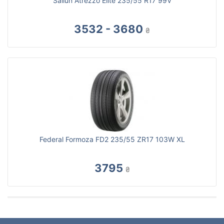
Sailun Atrezzo Elite 235/55 R17 99V
3532 - 3680
₴
Federal Formoza FD2 235/55 ZR17 103W XL
3795
₴