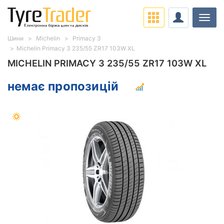
Навіг
Шини
Michelin
Primacy 3
Michelin Primacy 3 235/55 ZR17 103W XL
MICHELIN PRIMACY 3 235/55 ZR17 103W XL
немає пропозицій