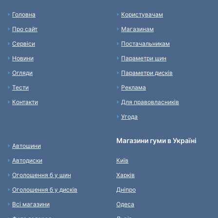
Головна
Користувачам
Про сайт
Магазинам
Сервіси
Постачальникам
Новини
Параметри шин
Огляди
Параметри дисків
Тести
Реклама
Контакти
Для правовласників
Угода
Магазини гуми в Україні
Автошини
Автодиски
Київ
Оголошення б у шин
Харків
Оголошення б у дисків
Дніпро
Всі магазини
Одеса