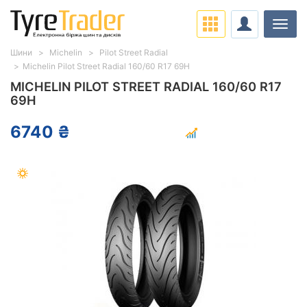
Навіг
Шини
Michelin
Pilot Street Radial
Michelin Pilot Street Radial 160/60 R17 69H
MICHELIN PILOT STREET RADIAL 160/60 R17
69H
6740 ₴