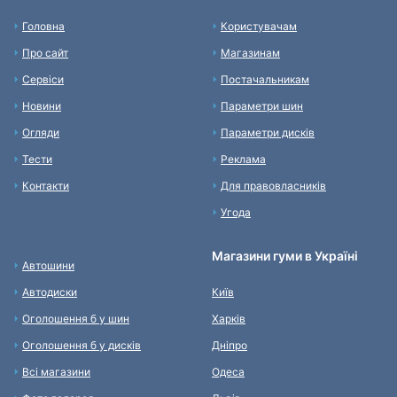
Головна
Користувачам
Про сайт
Магазинам
Сервіси
Постачальникам
Новини
Параметри шин
Огляди
Параметри дисків
Тести
Реклама
Контакти
Для правовласників
Угода
Магазини гуми в Україні
Автошини
Автодиски
Київ
Оголошення б у шин
Харків
Оголошення б у дисків
Дніпро
Всі магазини
Одеса