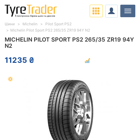
Навіг
Шини
Michelin
Pilot Sport PS2
Michelin Pilot Sport PS2 265/35 ZR19 94Y N2
MICHELIN PILOT SPORT PS2 265/35 ZR19 94Y
N2
11235 ₴