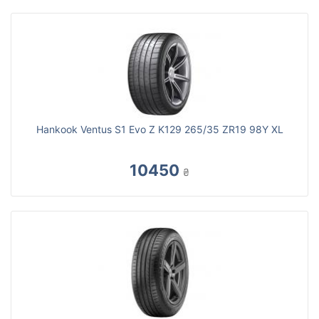
Hankook Ventus S1 Evo Z K129 265/35 ZR19 98Y XL
10450
₴