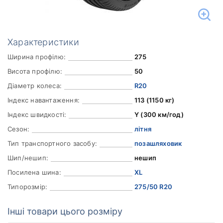
Характеристики
Ширина профілю:
275
Висота профілю:
50
Діаметр колеса:
R20
Індекс навантаження:
113 (1150 кг)
Індекс швидкості:
Y (300 км/год)
Сезон:
літня
Тип транспортного засобу:
позашляховик
Шип/нешип:
нешип
Посилена шина:
XL
Типорозмір:
275/50 R20
Інші товари цього розміру