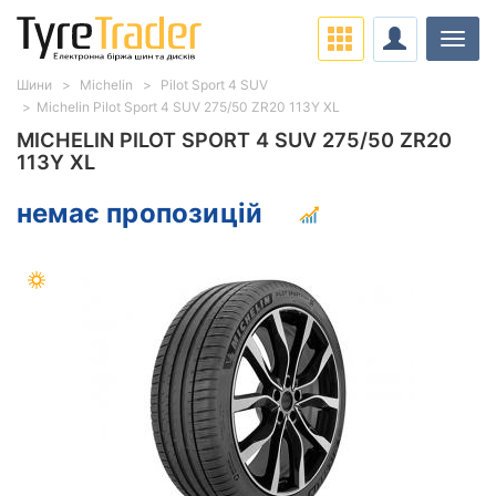
Навіг
Шини
Michelin
Pilot Sport 4 SUV
Michelin Pilot Sport 4 SUV 275/50 ZR20 113Y XL
MICHELIN PILOT SPORT 4 SUV 275/50 ZR20
113Y XL
немає пропозицій