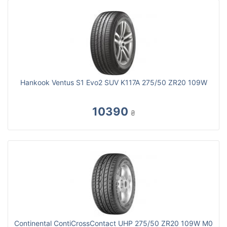
Hankook Ventus S1 Evo2 SUV K117A 275/50 ZR20 109W
10390
₴
Continental ContiCrossContact UHP 275/50 ZR20 109W M0