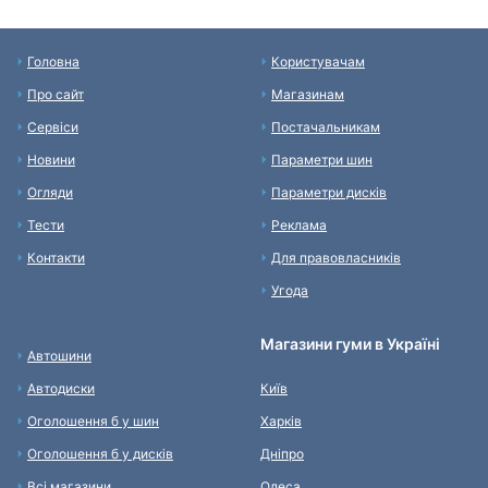
Головна
Користувачам
Про сайт
Магазинам
Сервіси
Постачальникам
Новини
Параметри шин
Огляди
Параметри дисків
Тести
Реклама
Контакти
Для правовласників
Угода
Магазини гуми в Україні
Автошини
Автодиски
Київ
Оголошення б у шин
Харків
Оголошення б у дисків
Дніпро
Всі магазини
Одеса