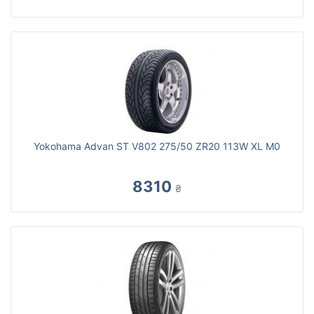
Yokohama Advan ST V802 275/50 ZR20 113W XL M0
8310
₴