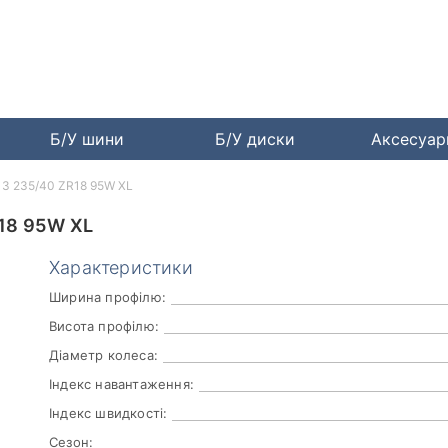
Б/У шини
Б/У диски
Аксесуа
rt 3 235/40 ZR18 95W XL
18 95W XL
Характеристики
Ширина профілю:
Висота профілю:
Діаметр колеса:
Індекс навантаження:
Індекс швидкості:
Сезон: