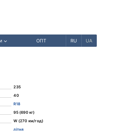
ри
ОПТ
RU
UA
235
40
R18
95 (690 кг)
W (270 км/год)
літня