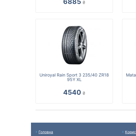
6885
₴
Uniroyal Rain Sport 3 235/40 ZR18
Mata
95Y XL
4540
₴
Головна
Корис