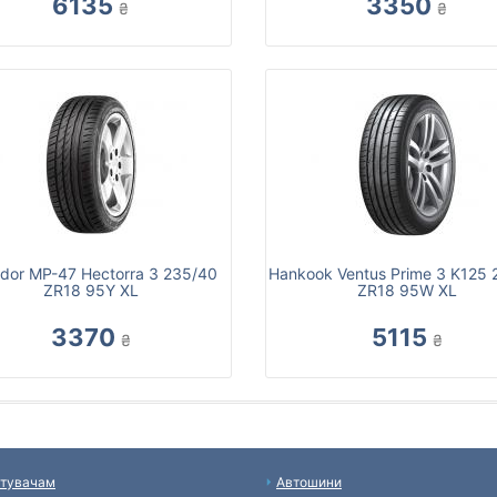
6135
3350
₴
₴
dor MP-47 Hectorra 3 235/40
Hankook Ventus Prime 3 K125 
ZR18 95Y XL
ZR18 95W XL
3370
5115
₴
₴
тувачам
Автошини